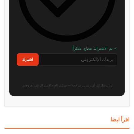
ريميك غير رسمي لـ Metal Gear
هل تخطط Take-Two لتشغيل لعبة
Solid يخطف الأنظار.. وأصبح متاحًا
GTA 6 مستقبلًا بالبث السحابي؟
للتجربة
منذ 12 ساعة
منذ 11 ساعة
شراير: روكستار لن تكشف عن أي
موظف في id Software ينتقد
شيء يتعلق بطور الأونلاين في GTA
مايكروسوفت: “لا تفهم الفن
6
أساسًا”
منذ 20 ساعة
منذ 23 ساعة