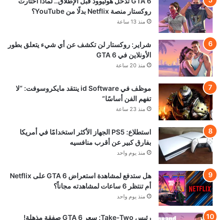
© VGA4A 2026, جميع الحقوق محفوظة
من نحن
للتواصل والاعلان
السياسة التحريرية — VGA4A
سياسة الإعلانات — VGA4A