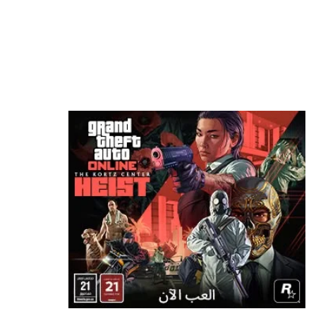
هل تخطط Take-Two لتشغيل لعبة GTA 6 مستقبلًا
بالبث السحابي؟
منذ 12 ساعة
GTA 6 تدخل هوليوود قبل الإطلاق.. لماذا اختارت
روكستار منصة Netflix بدلًا من YouTube؟
منذ 13 ساعة
شراير: روكستار لن تكشف عن أي شيء يتعلق بطور
الأونلاين في GTA 6
منذ 20 ساعة
موظف في id Software ينتقد مايكروسوفت: “لا
تفهم الفن أساسًا”
منذ 23 ساعة
استطلاع: PS5 الجهاز الأكثر استخدامًا في أمريكا
بفارق كبير عن أقرب منافسيه
منذ يوم واحد