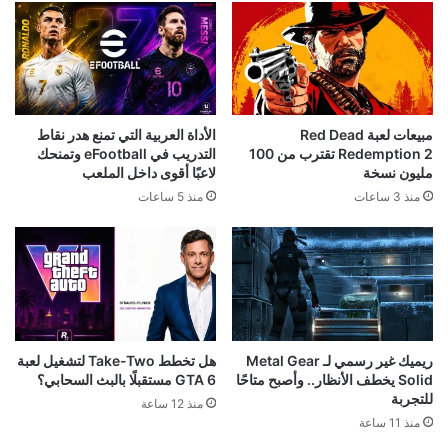
استطلاع: PS5 الجهاز الأكثر
رئيس Take-Two: سعر GTA 6
استخدامًا في أمريكا بفارق كبير عن
صفقة مذهلة! ونقدم قيمة أكبر بكثير
أقرب منافسيه
من 80 دولارًا
منذ يوم واحد
منذ يوم واحد