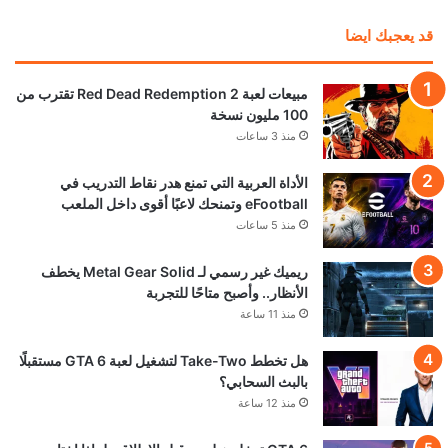
هل ستدفع لمشاهدة استعراض GTA 6 على Netflix
أم تنتظر 6 ساعات لمشاهدته مجاناً؟
منذ يوم واحد
رئيس Take-Two: سعر GTA 6 صفقة مذهلة!
ونقدم قيمة أكبر بكثير من 80 دولارًا
منذ يوم واحد
تحميل المزيد