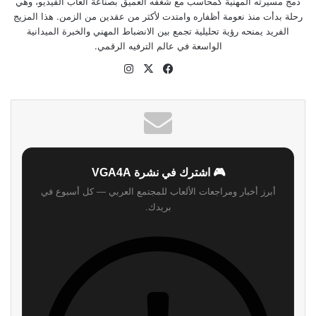
دمج مسيرته المهنية كمحاسب مع شغفه العميق بصناعة ألعاب الفيديو، وهي
رحلة بدأت منذ نعومة أظفاره وامتدت لأكثر من عقدين من الزمن. هذا المزيج
الفريد يمنحه رؤية تحليلية تجمع بين الانضباط المهني والخبرة الميدانية
الواسعة في عالم الترفيه الرقمي.
موقع
‫X
فيسبوك
انستقرام
الويب
🎮 اشترك في نشرة VGA4A
أبرز أخبار ومراجعات الألعاب للمجتمع العربي — كل أسبوع في
بريدك.
اشترك
لن نرسل لك أي رسائل مزعجة — يمكنك إلغاء الاشتراك في أي وقت.