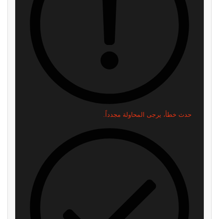
اقرأ ايضا
مبيعات لعبة Red Dead
الأداة العربية التي تمنع هدر نقاط
Redemption 2 تقترب من 100
التدريب في eFootball وتمنحك
مليون نسخة
لاعبًا أقوى داخل الملعب
منذ 3 ساعات
منذ 5 ساعات