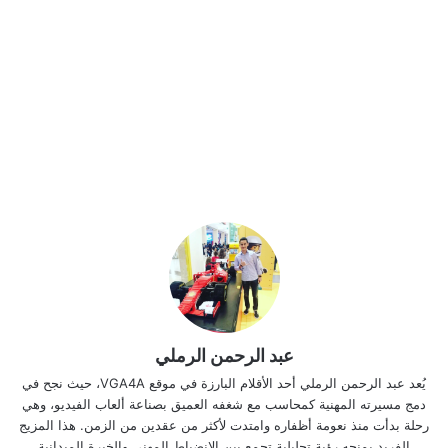
عبد الرحمن الرملي
يُعد عبد الرحمن الرملي أحد الأقلام البارزة في موقع VGA4A، حيث نجح في
دمج مسيرته المهنية كمحاسب مع شغفه العميق بصناعة ألعاب الفيديو، وهي
رحلة بدأت منذ نعومة أظفاره وامتدت لأكثر من عقدين من الزمن. هذا المزيج
الفريد يمنحه رؤية تحليلية تجمع بين الانضباط المهني والخبرة الميدانية