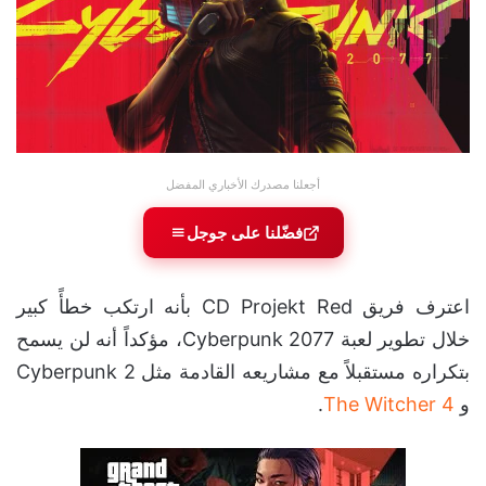
أجعلنا مصدرك الأخباري المفضل
فضّلنا على جوجل
اعترف فريق CD Projekt Red بأنه ارتكب خطأً كبير
خلال تطوير لعبة Cyberpunk 2077، مؤكداً أنه لن يسمح
بتكراره مستقبلاً مع مشاريعه القادمة مثل Cyberpunk 2
و
The Witcher 4
.