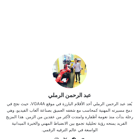
عبد الرحمن الرملي
يُعد عبد الرحمن الرملي أحد الأقلام البارزة في موقع VGA4A، حيث نجح في
دمج مسيرته المهنية كمحاسب مع شغفه العميق بصناعة ألعاب الفيديو، وهي
رحلة بدأت منذ نعومة أظفاره وامتدت لأكثر من عقدين من الزمن. هذا المزيج
الفريد يمنحه رؤية تحليلية تجمع بين الانضباط المهني والخبرة الميدانية
الواسعة في عالم الترفيه الرقمي.