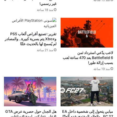
غير رسمي!
منذ 18 ساعة
تقرير: تصنيع أقراص ألعاب PS5
وXbox يتم بسرية كبيرة.. والمصادر
لم يُسمح لها بالحديث علنًا
منذ 21 ساعة
لاعب يدّعي استرداد ثمن
Battlefield 6 بعد 470 ساعة لعب
بسبب إزالة طور!
منذ 19 ساعة
مبابي يتحول إلى شخصية داخل EA
هل الجدل حول حصرية عرض GTA
FC 27.. والعالم المفتوح يقدم ألعابًا
6 على نتفليكس لمدة 6 ساعات