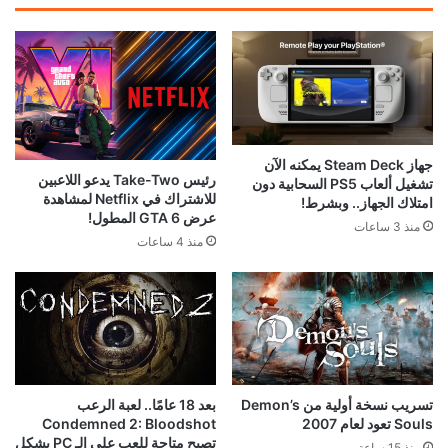
جهاز Steam Deck يمكنه الآن
رئيس Take-Two يدعو اللاعبين
تشغيل ألعاب PS5 السحابية دون
للاشتراك في Netflix لمشاهدة
امتلاك الجهاز.. وبشرط!
عرض GTA 6 المطول!
منذ 3 ساعات
منذ 4 ساعات
تسريب نسخة أولية من Demon’s
بعد 18 عامًا.. لعبة الرعب
Souls تعود لعام 2007
Condemned 2: Bloodshot
تصبح متاحة للعب على الـ PC بشكل
منذ 15 ساعة