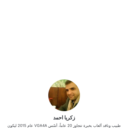
زكريا احمد
طبيب وناقد ألعاب بخبرة تتجاوز 20 عاماً، أسّس VGA4A عام 2015 ليكون