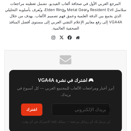
المرجع العربي الأول في صحافة ألعاب الفيديو. تشمل تغطيته مراجعات
سلاسل Resident Evil وMetal Gear وElden Ring، ويُعرف بأسلوبه التحليلي
الذي يجمع بين الدقة العلمية وعمق فهم تصميم الألعاب. يهدف من خلال
VGA4A إلى رفع معايير الإعلام التقني العربي إلى مستوى أفضل المنافذ
الصحفية العالمية.
موقع
‫X
فيسبوك
انستقرام
الويب
🎮 اشترك في نشرة VGA4A
أبرز أخبار ومراجعات الألعاب للمجتمع العربي — كل أسبوع في
بريدك.
اشترك
لن نرسل لك أي رسائل مزعجة — يمكنك إلغاء الاشتراك في أي وقت.