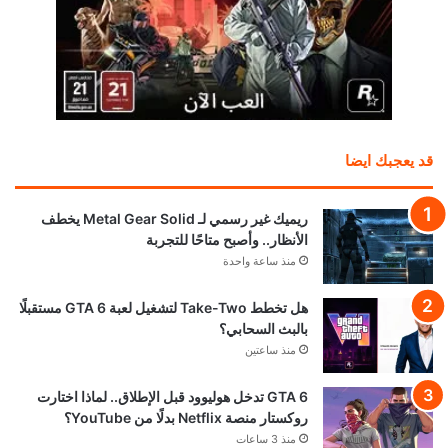
قد يعجبك ايضا
ريميك غير رسمي لـ Metal Gear Solid يخطف
الأنظار.. وأصبح متاحًا للتجربة
منذ ساعة واحدة
هل تخطط Take-Two لتشغيل لعبة GTA 6 مستقبلًا
بالبث السحابي؟
منذ ساعتين
GTA 6 تدخل هوليوود قبل الإطلاق.. لماذا اختارت
روكستار منصة Netflix بدلًا من YouTube؟
منذ 3 ساعات