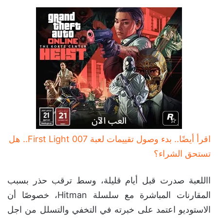
اقرأ أيضًا.. بدء وصول تقييمات لعبة 007 First Light.. هل
تستحق الشراء؟
االلعبة صدرت قبل أيام قليلة، وسط ترقب حذر بسبب
المقارنات المباشرة مع سلسلة Hitman، خصوصًا أن
الاستوديو اعتمد على خبرته في التخفي والتسلل من اجل