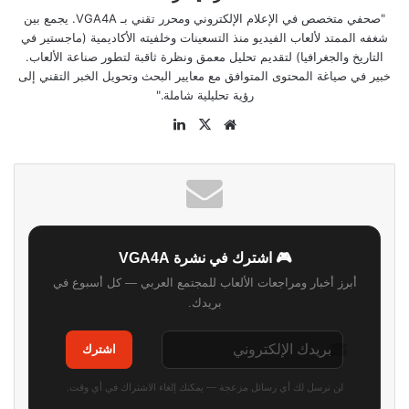
"صحفي متخصص في الإعلام الإلكتروني ومحرر تقني بـ VGA4A. يجمع بين
شغفه الممتد لألعاب الفيديو منذ التسعينات وخلفيته الأكاديمية (ماجستير في
التاريخ والجغرافيا) لتقديم تحليل معمق ونظرة ثاقبة لتطور صناعة الألعاب.
خبير في صياغة المحتوى المتوافق مع معايير البحث وتحويل الخبر التقني إلى
رؤية تحليلية شاملة."
موقع
‫X
لينكدإن
الويب
🎮 اشترك في نشرة VGA4A
أبرز أخبار ومراجعات الألعاب للمجتمع العربي — كل أسبوع في
بريدك.
اشترك
لن نرسل لك أي رسائل مزعجة — يمكنك إلغاء الاشتراك في أي وقت.