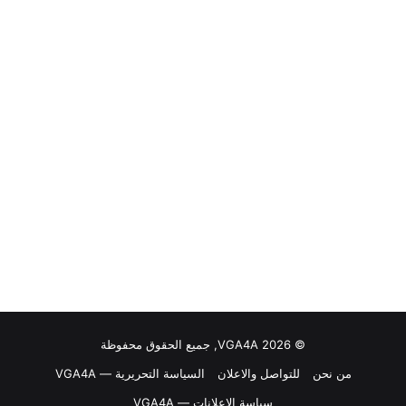
© VGA4A 2026, جميع الحقوق محفوظة
من نحن
للتواصل والاعلان
السياسة التحريرية — VGA4A
سياسة الإعلانات — VGA4A