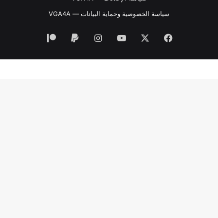
سياسة الخصوصية وحماية البيانات — VGA4A
فيسبوك
‫X
‫YouTube
انستقرام
‫Patreon