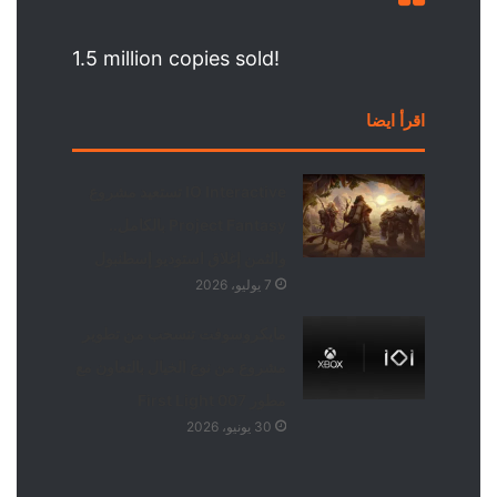
1.5 million copies sold!
اقرأ ايضا
IO Interactive تستعيد مشروع
Project Fantasy بالكامل..
والثمن إغلاق استوديو إسطنبول
7 يوليو، 2026
مايكروسوفت تنسحب من تطوير
مشروع من نوع الخيال بالتعاون مع
مطور 007 First Light
30 يونيو، 2026