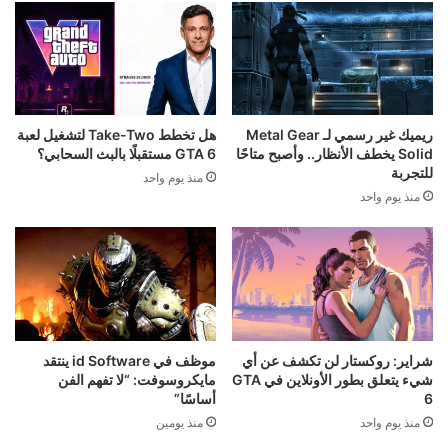
ريميك غير رسمي لـ Metal Gear
هل تخطط Take-Two لتشغيل لعبة
Solid يخطف الأنظار.. وأصبح متاحًا
GTA 6 مستقبلًا بالبث السحابي؟
للتجربة
منذ يوم واحد
منذ يوم واحد
شراير: روكستار لن تكشف عن أي
موظف في id Software ينتقد
شيء يتعلق بطور الأونلاين في GTA
مايكروسوفت: “لا تفهم الفن
6
أساسًا”
منذ يوم واحد
منذ يومين