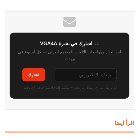
اشترك في نشرة VGA4A
أبرز أخبار ومراجعات الألعاب للمجتمع العربي — كل أسبوع في
بريدك.
اشترك
لن نرسل لك أي رسائل مزعجة — يمكنك إلغاء الاشتراك في أي وقت.
اقرأ ايضا