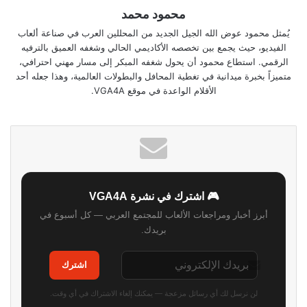
محمود محمد
يُمثل محمود عوض الله الجيل الجديد من المحللين العرب في صناعة ألعاب
الفيديو، حيث يجمع بين تخصصه الأكاديمي الحالي وشغفه العميق بالترفيه
الرقمي. استطاع محمود أن يحول شغفه المبكر إلى مسار مهني احترافي،
متميزاً بخبرة ميدانية في تغطية المحافل والبطولات العالمية، وهذا جعله أحد
الأقلام الواعدة في موقع VGA4A.
🎮 اشترك في نشرة VGA4A
أبرز أخبار ومراجعات الألعاب للمجتمع العربي — كل أسبوع في
بريدك.
اشترك
لن نرسل لك أي رسائل مزعجة — يمكنك إلغاء الاشتراك في أي وقت.