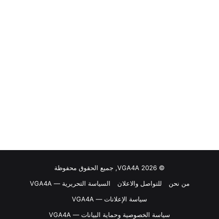
© VGA4A 2026, جميع الحقوق محفوظة
من نحن
للتواصل والاعلان
السياسة التحريرية — VGA4A
سياسة الإعلانات — VGA4A
سياسة الخصوصية وحماية البيانات — VGA4A