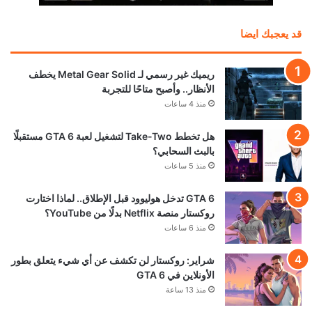
قد يعجبك ايضا
ريميك غير رسمي لـ Metal Gear Solid يخطف
الأنظار.. وأصبح متاحًا للتجربة
منذ 4 ساعات
هل تخطط Take-Two لتشغيل لعبة GTA 6 مستقبلًا
بالبث السحابي؟
منذ 5 ساعات
GTA 6 تدخل هوليوود قبل الإطلاق.. لماذا اختارت
روكستار منصة Netflix بدلًا من YouTube؟
منذ 6 ساعات
شراير: روكستار لن تكشف عن أي شيء يتعلق بطور
الأونلاين في GTA 6
منذ 13 ساعة