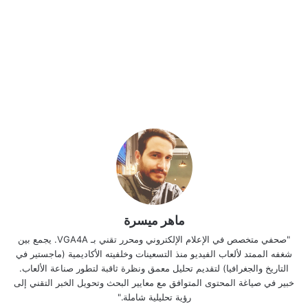
ماهر ميسرة
"صحفي متخصص في الإعلام الإلكتروني ومحرر تقني بـ VGA4A. يجمع بين
شغفه الممتد لألعاب الفيديو منذ التسعينات وخلفيته الأكاديمية (ماجستير في
التاريخ والجغرافيا) لتقديم تحليل معمق ونظرة ثاقبة لتطور صناعة الألعاب.
خبير في صياغة المحتوى المتوافق مع معايير البحث وتحويل الخبر التقني إلى
رؤية تحليلية شاملة."