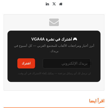
موقع
‫X
لينكدإن
الويب
🎮 اشترك في نشرة VGA4A
أبرز أخبار ومراجعات الألعاب للمجتمع العربي — كل أسبوع في
بريدك.
اشترك
لن نرسل لك أي رسائل مزعجة — يمكنك إلغاء الاشتراك في أي وقت.
اقرأ ايضا