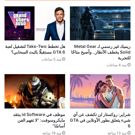
ريميك غير رسمي لـ Metal Gear
هل تخطط Take-Two لتشغيل لعبة
Solid يخطف الأنظار.. وأصبح متاحًا
GTA 6 مستقبلًا بالبث السحابي؟
للتجربة
منذ 5 ساعات
منذ 4 ساعات
شراير: روكستار لن تكشف عن أي
موظف في id Software ينتقد
شيء يتعلق بطور الأونلاين في GTA
مايكروسوفت: “لا تفهم الفن
6
أساسًا”
منذ 13 ساعة
منذ 16 ساعة