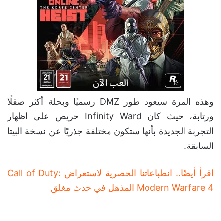
وهذه المرة سيعود طور DMZ رسميًا وبحلة أكثر صقلًا
ورتابة، حيث كان Infinity Ward حريص على اظهار
التجربة الجديدة بأنها ستكون مختلفة جذريًا عن نسخة البيتا
السابقة.
اقرأ أيضًا.. انطباعاتنا الحصرية لاستعراض Call of Duty:
Modern Warfare 4 المذهل في حدث مغلق