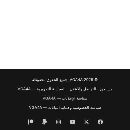
© VGA4A 2026, جميع الحقوق محفوظة
من نحن
للتواصل والاعلان
السياسة التحريرية — VGA4A
سياسة الإعلانات — VGA4A
سياسة الخصوصية وحماية البيانات — VGA4A
فيسبوك
‫X
‫YouTube
انستقرام
‫Patreon