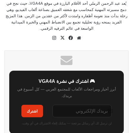
يُعد عبد الرحمن الرملي أحد الأقلام البارزة في موقع VGA4A، حيث نجح في
دمج مسيرته المهنية كمحاسب مع شغفه العميق بصناعة ألعاب الفيديو، وهي
رحلة بدأت منذ نعومة أظفاره وامتدت لأكثر من عقدين من الزمن. هذا المزيج
الفريد يمنحه رؤية تحليلية تجمع بين الانضباط المهني والخبرة الميدانية
الواسعة في عالم الترفيه الرقمي.
موقع
‫X
فيسبوك
انستقرام
الويب
🎮 اشترك في نشرة VGA4A
أبرز أخبار ومراجعات الألعاب للمجتمع العربي — كل أسبوع في
بريدك.
اشترك
لن نرسل لك أي رسائل مزعجة — يمكنك إلغاء الاشتراك في أي وقت.