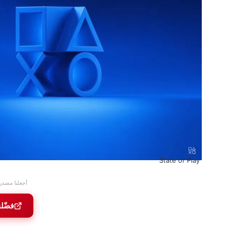
State of Play
أجعلنا مصدر
فضّل