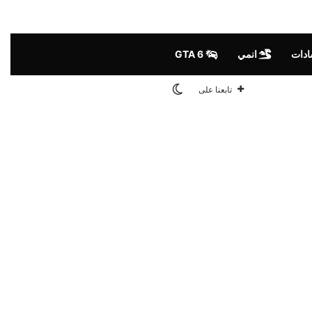
ادات
انمي
GTA 6
الوضع المظلم
تابعنا على