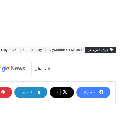
اعرف المزيد عن
PlayStation Showcase
State of Play
f Play 2026
تابعنا على
فيسبوك
‫X
لينكدإن