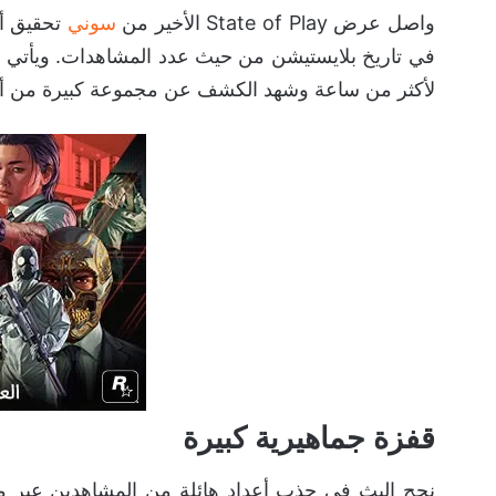
واصل عرض State of Play الأخير من
سوني
تحقيق أر
في تاريخ بلايستيشن من حيث عدد المشاهدات. ويأتي هذا
لأكثر من ساعة وشهد الكشف عن مجموعة كبيرة من ألعاب PS5 الم
قفزة جماهيرية كبيرة
نجح البث في جذب أعداد هائلة من المشاهدين عبر مخ