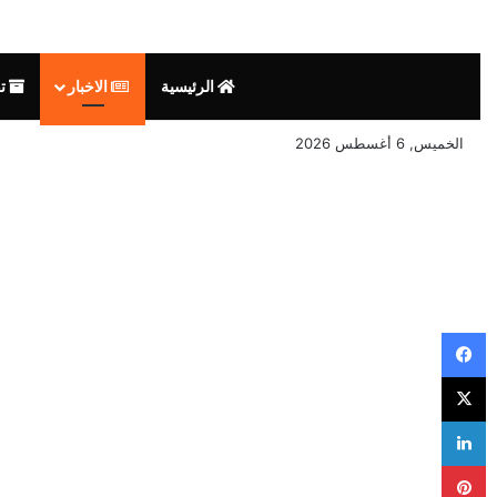
الرئيسية
الاخبار
تق
الخميس, 6 أغسطس 2026
فيسبوك
‫X
لينكدإن
بينتيريست