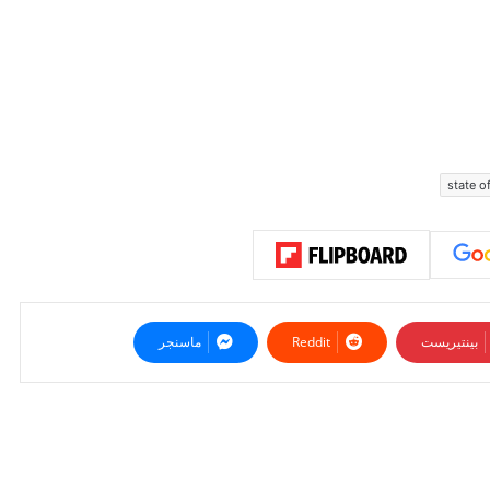
state o
بينتيريست
ماسنجر