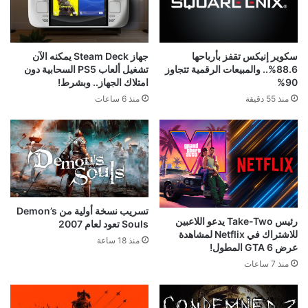
سكوير إنيكس تقفز بأرباحها
جهاز Steam Deck يمكنه الآن
88.6%.. والمبيعات الرقمية تتجاوز
تشغيل ألعاب PS5 السحابية دون
90%
امتلاك الجهاز.. وبشرط!
منذ 55 دقيقة
منذ 6 ساعات
تسريب نسخة أولية من Demon’s
رئيس Take-Two يدعو اللاعبين
Souls تعود لعام 2007
للاشتراك في Netflix لمشاهدة
منذ 18 ساعة
عرض GTA 6 المطول!
منذ 7 ساعات