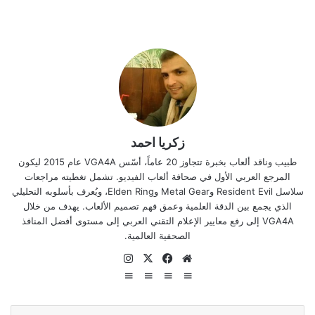
زكريا احمد
طبيب وناقد ألعاب بخبرة تتجاوز 20 عاماً، أسّس VGA4A عام 2015 ليكون
المرجع العربي الأول في صحافة ألعاب الفيديو. تشمل تغطيته مراجعات
سلاسل Resident Evil وMetal Gear وElden Ring، ويُعرف بأسلوبه التحليلي
الذي يجمع بين الدقة العلمية وعمق فهم تصميم الألعاب. يهدف من خلال
VGA4A إلى رفع معايير الإعلام التقني العربي إلى مستوى أفضل المنافذ
الصحفية العالمية.
موقع
‫X
فيسبوك
انستقرام
الويب