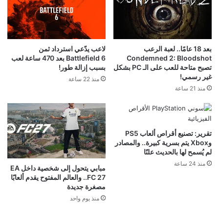
بعد 18 عامًا.. لعبة الرعب
لاعب يدّعي استرداد ثمن
Condemned 2: Bloodshot
Battlefield 6 بعد 470 ساعة لعب
تصبح متاحة للعب على الـ PC بشكل
بسبب إزالة طور!
غير رسمي!
منذ 22 ساعة
منذ 21 ساعة
تقرير: تصنيع أقراص ألعاب PS5
وXbox يتم بسرية كبيرة.. والمصادر
لم يُسمح لها بالحديث علنًا
منذ 24 ساعة
مبابي يتحول إلى شخصية داخل EA
FC 27.. والعالم المفتوح يقدم ألعابًا
مصغرة جديدة
منذ يوم واحد