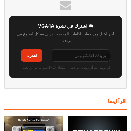
🎮 اشترك في نشرة VGA4A
أبرز أخبار ومراجعات الألعاب للمجتمع العربي — كل أسبوع في
بريدك.
اشترك
لن نرسل لك أي رسائل مزعجة — يمكنك إلغاء الاشتراك في أي وقت.
اقرأ ايضا