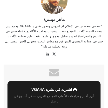
ماهر ميسرة
"صحفي متخصص في الإعلام الإلكتروني ومحرر تقني بـ VGA4A. يجمع بين
شغفه الممتد لألعاب الفيديو منذ التسعينات وخلفيته الأكاديمية (ماجستير في
التاريخ والجغرافيا) لتقديم تحليل معمق ونظرة ثاقبة لتطور صناعة الألعاب.
خبير في صياغة المحتوى المتوافق مع معايير البحث وتحويل الخبر التقني إلى
رؤية تحليلية شاملة."
‫X
لينكدإن
موقع
الويب
🎮 اشترك في نشرة VGA4A
أبرز أخبار ومراجعات الألعاب للمجتمع العربي — كل أسبوع في
بريدك.