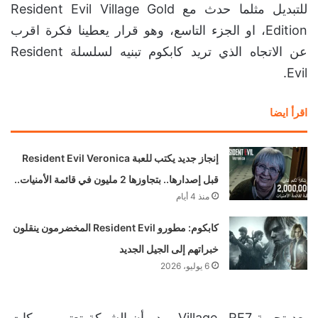
للتبديل مثلما حدث مع Resident Evil Village Gold
Edition، او الجزء التاسع، وهو قرار يعطينا فكرة اقرب
عن الاتجاه الذي تريد كابكوم تبنيه لسلسلة Resident
Evil.
اقرأ ايضا
إنجاز جديد يكتب للعبة Resident Evil Veronica
قبل إصدارها.. بتجاوزها 2 مليون في قائمة الأمنيات..
منذ 4 أيام
كابكوم: مطورو Resident Evil المخضرمون ينقلون
خبراتهم إلى الجيل الجديد
6 يوليو، 2026
بعد تجربة RE7 وVillage، يبدو أن الشركة تعتبر ريميكات