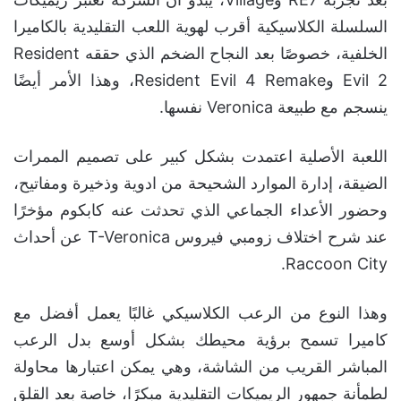
السلسلة الكلاسيكية أقرب لهوية اللعب التقليدية بالكاميرا
الخلفية، خصوصًا بعد النجاح الضخم الذي حققه Resident
Evil 2 وResident Evil 4 Remake، وهذا الأمر أيضًا
ينسجم مع طبيعة Veronica نفسها.
اللعبة الأصلية اعتمدت بشكل كبير على تصميم الممرات
الضيقة، إدارة الموارد الشحيحة من ادوية وذخيرة ومفاتيح،
وحضور الأعداء الجماعي الذي تحدثت عنه كابكوم مؤخرًا
عند شرح اختلاف زومبي فيروس T-Veronica عن أحداث
Raccoon City.
وهذا النوع من الرعب الكلاسيكي غالبًا يعمل أفضل مع
كاميرا تسمح برؤية محيطك بشكل أوسع بدل الرعب
المباشر القريب من الشاشة، وهي يمكن اعتبارها محاولة
لطمأنة جمهور الريميكات التقليدية مبكرًا، خاصة بعد القلق