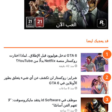
قد يعجبك ايضا
GTA 6 تدخل هوليوود قبل الإطلاق.. لماذا اختارت
روكستار منصة Netflix بدلًا من YouTube؟
منذ 42 دقيقة
شراير: روكستار لن تكشف عن أي شيء يتعلق بطور
الأونلاين في GTA 6
منذ 8 ساعات
موظف في id Software ينتقد مايكروسوفت: “لا
تفهم الفن أساسًا”
منذ 11 ساعة