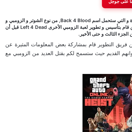
نا على جوجل
أعلن فريق التطوير Turtle Rock Studios عن لعبتهم الجديدة و التي ستحمل اسم Back 4 Blood, من نوع الشوتر و الزومبي و
ستكون لعبة تعاونية “اونلاين فقط”, يذكر أن هذا الفريق هو من قام بتأسيس و تطوير لعبة الزومبي الأخرى Left 4 Dead قبل أن
 فريق التطوير قام بمشاركة بعض المعلومات المثيرة عن
نوانهم القديم حيث ستسمح لكم بقتل العديد من الزومبي مع