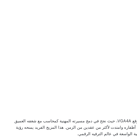
يُعد عبد الرحمن الرملي أحد الأقلام البارزة في موقع VGA4A، حيث نجح في دمج مسيرته المهنية كمحاسب مع شغفه العميق
 أظفاره وامتدت لأكثر من عقدين من الزمن. هذا المزيج الفريد يمنحه رؤية
نية الواسعة في عالم الترفيه الرقمي.