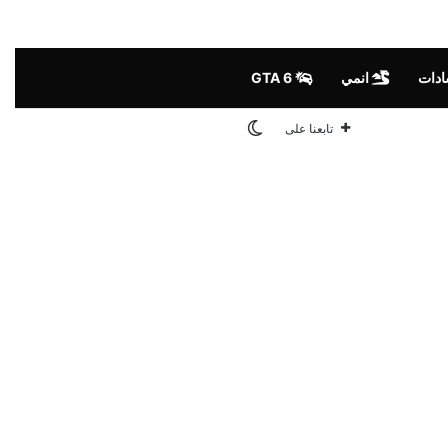
ادات
انمي
GTA 6
الوضع المظلم
تابعنا على