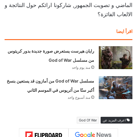
الماضي و تصويت الجمهور, شاركونا ارائكم حول النتائجة و
الالعاب الفائزة؟
اقرأ ايضا
رايان هيرست يستعرض صورة جديدة بدور كريتوس
من مسلسل God of War
منذ يوم واحد
مسلسل God of War من أمازون قد يستعين بنسخ
أكبر سنًا من أتريوس في الموسم الثاني
منذ أسبوع واحد
اعرف المزيد عن
God Of War