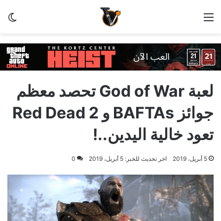
القائمة
الو
لعبة God of War تحصد معظم
جوائز BAFTAs و Red Dead 2
تعود خالية اليدين..!
5 أبريل، 2019
اخر تحديث للخبر: 5 أبريل، 2019
0