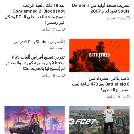
تسريب نسخة أولية من Demon’s
بعد 18 عامًا.. لعبة الرعب
Souls تعود لعام 2007
Condemned 2: Bloodshot
تصبح متاحة للعب على الـ PC بشكل
منذ 14 ساعة
غير رسمي!
منذ 17 ساعة
تقرير: تصنيع أقراص ألعاب PS5
وXbox يتم بسرية كبيرة.. والمصادر
لم يُسمح لها بالحديث علنًا
منذ 19 ساعة
لاعب يدّعي استرداد ثمن
Battlefield 6 بعد 470 ساعة لعب
بسبب إزالة طور!
منذ 18 ساعة