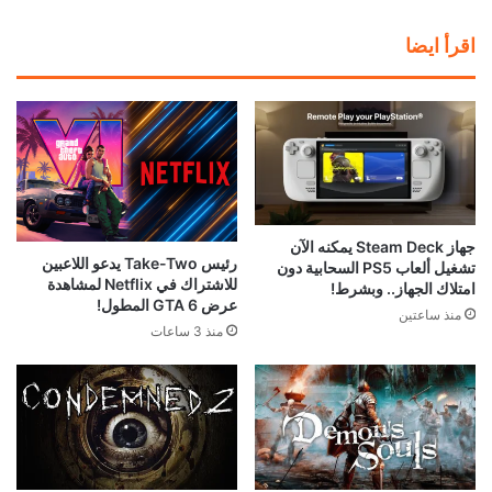
اقرأ ايضا
جهاز Steam Deck يمكنه الآن
رئيس Take-Two يدعو اللاعبين
تشغيل ألعاب PS5 السحابية دون
للاشتراك في Netflix لمشاهدة
امتلاك الجهاز.. وبشرط!
عرض GTA 6 المطول!
منذ ساعتين
منذ 3 ساعات