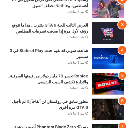
أغسطس.. وNetflix تخطف السبق
منذ 3 ساعات
العرض الثالث للعبة GTA 6 يقترب.. هذا ما نتوقع
رؤيته لأول مرة إذا صدقت تسريبات المطلعين
منذ 6 ساعات
شائعة: سوني قد تقيم حدث State of Play في 3
سبتمبر
منذ 8 ساعات
Roblox تخسر 70 مليار دولار من قيمتها السوقية..
والإدارة تكشف السبب الرئيسي
منذ 9 ساعات
مطور سابق في روكستار: لن أتفاجأ إذا تم تأجيل
GTA 6 مرة أخرى
منذ 9 ساعات
رسميًا: Phantom Blade Zero أصبحت ذهبية