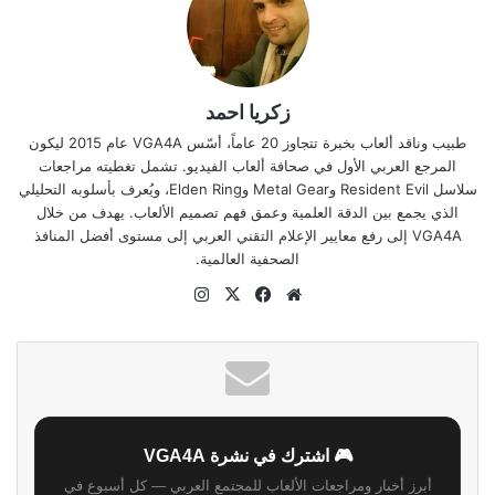
زكريا احمد
طبيب وناقد ألعاب بخبرة تتجاوز 20 عاماً، أسّس VGA4A عام 2015 ليكون
المرجع العربي الأول في صحافة ألعاب الفيديو. تشمل تغطيته مراجعات
سلاسل Resident Evil وMetal Gear وElden Ring، ويُعرف بأسلوبه التحليلي
الذي يجمع بين الدقة العلمية وعمق فهم تصميم الألعاب. يهدف من خلال
VGA4A إلى رفع معايير الإعلام التقني العربي إلى مستوى أفضل المنافذ
الصحفية العالمية.
موقع
‫X
فيسبوك
انستقرام
الويب
🎮 اشترك في نشرة VGA4A
أبرز أخبار ومراجعات الألعاب للمجتمع العربي — كل أسبوع في