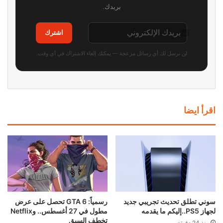
بريدك.
اشترك
لن نرسل لك أي رسائل مزعجة — يمكنك إلغاء الاشتراك في أي وقت.
اقرأ ايضا
سوني تطلق تحديث تجريبي جديد
رسمياً: GTA 6 تحصل على عرض
لجهاز PS5..إليكم ما يقدمه
مطول في 27 أغسطس.. وNetflix
تخطف السبق
منذ 24 دقيقة