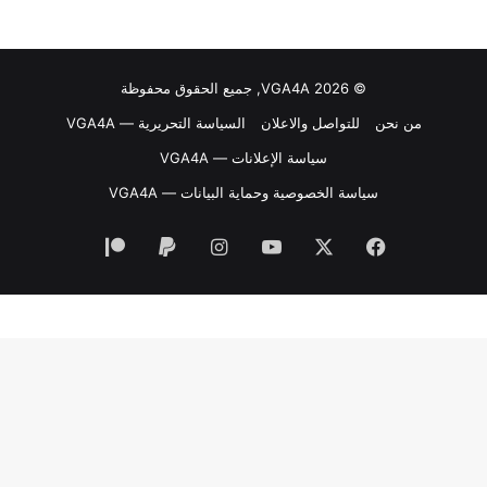
© VGA4A 2026, جميع الحقوق محفوظة
من نحن
للتواصل والاعلان
السياسة التحريرية — VGA4A
سياسة الإعلانات — VGA4A
سياسة الخصوصية وحماية البيانات — VGA4A
فيسبوك
‫X
‫YouTube
انستقرام
‫Patreon