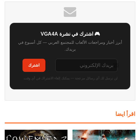
🎮 اشترك في نشرة VGA4A
أبرز أخبار ومراجعات الألعاب للمجتمع العربي — كل أسبوع في
بريدك.
اشترك
لن نرسل لك أي رسائل مزعجة — يمكنك إلغاء الاشتراك في أي وقت.
اقرأ ايضا