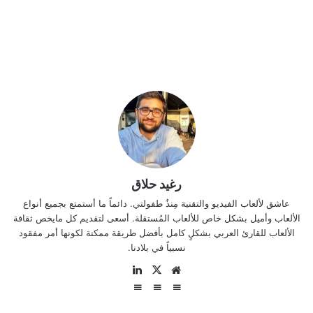
رغيد حلاق
عاشق لألعاب الفيديو والتقنية مِنذُ طفولتي. دائماً ما أستمتع بجميع أنواع
الألعاب وأميل بشكل خاص للألعاب المُستقلة. أسعى لتقديم كل مايخص ثقافة
الألعاب للقارئ العربي بشكلٍ كامل بأفضل طريقة ممكنة لكونها أمر مفقود
نسبياً في بلادنا.
موقع
‫X
لينكدإن
الويب