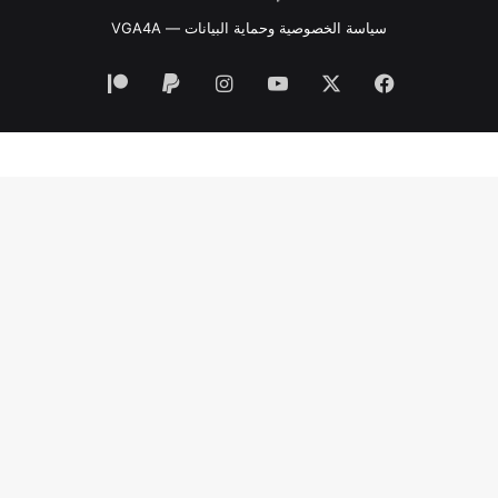
سياسة الخصوصية وحماية البيانات — VGA4A
فيسبوك
‫X
‫YouTube
انستقرام
‫Patreon