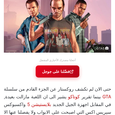
GTA5
أجعلنا مصدرك الأخباري المفضل
فضّلنا على جوجل
حتى الان لم تكشف روكستار عن الجزء القادم من سلسلة
GTA
بينما تقرير
كوتاكو
يشير الى ان اللعبة مازالت بعيدة,
في المقابل اجهزة الجيل الجديد
بلايستيشن 5
واكسبوكس
سيريس اكس التي اصبحت على الابواب ولا يفصلنا عنها الا