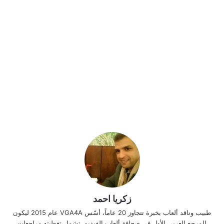
زكريا احمد
طبيب وناقد ألعاب بخبرة تتجاوز 20 عاماً، أسّس VGA4A عام 2015 ليكون
المرجع العربي الأول في صحافة ألعاب الفيديو. تشمل تغطيته مراجعات