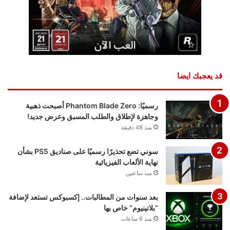
قد يعجبك ايضا
رسميًا: Phantom Blade Zero أصبحت ذهبية
وجاهزة لإطلاق والطلب المسبق وعرض جديد!
منذ 48 دقيقة
سوني تضع تحذيرًا رسميًا على صناديق PS5 بشأن
نهاية الألعاب الفيزيائية
منذ ساعتين
بعد سنوات من المطالبات.. إكسبوكس تستعد لإضافة
“بلاتينيوم” خاص بها
منذ 6 ساعات