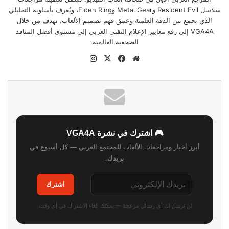
سلاسل Resident Evil وMetal Gear وElden Ring، ويُعرف بأسلوبه التحليلي
الذي يجمع بين الدقة العلمية وعمق فهم تصميم الألعاب. يهدف من خلال
VGA4A إلى رفع معايير الإعلام التقني العربي إلى مستوى أفضل المنافذ
الصحفية العالمية.
موقع
‫X
فيسبوك
انستقرام
الويب
🎮 اشترك في نشرة VGA4A
أبرز أخبار ومراجعات الألعاب للمجتمع العربي — كل أسبوع في
بريدك.
اشترك
لن نرسل لك أي رسائل مزعجة — يمكنك إلغاء الاشتراك في أي وقت.