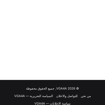
© VGA4A 2026, جميع الحقوق محفوظة
من نحن
للتواصل والاعلان
السياسة التحريرية — VGA4A
سياسة الإعلانات — VGA4A