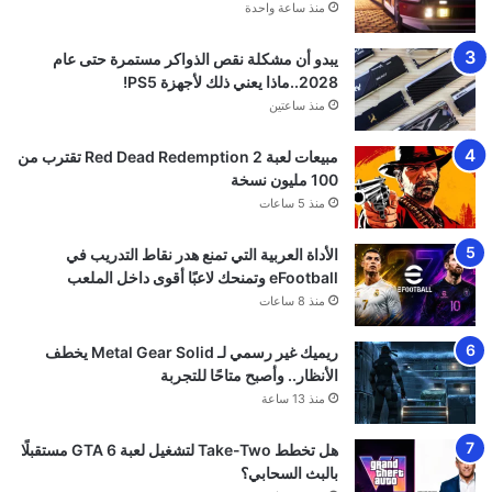
منذ ساعة واحدة
يبدو أن مشكلة نقص الذواكر مستمرة حتى عام
2028..ماذا يعني ذلك لأجهزة PS5!
منذ ساعتين
مبيعات لعبة Red Dead Redemption 2 تقترب من
100 مليون نسخة
منذ 5 ساعات
الأداة العربية التي تمنع هدر نقاط التدريب في
eFootball وتمنحك لاعبًا أقوى داخل الملعب
منذ 8 ساعات
ريميك غير رسمي لـ Metal Gear Solid يخطف
الأنظار.. وأصبح متاحًا للتجربة
منذ 13 ساعة
هل تخطط Take-Two لتشغيل لعبة GTA 6 مستقبلًا
بالبث السحابي؟