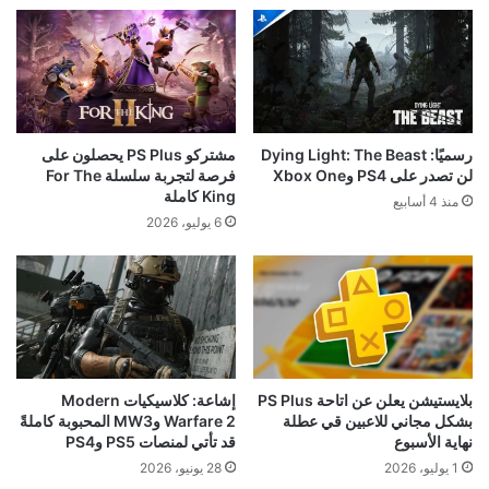
رسميًا: Dying Light: The Beast
مشتركو PS Plus يحصلون على
لن تصدر على PS4 وXbox One
فرصة لتجربة سلسلة For The
King كاملة
منذ 4 أسابيع
6 يوليو، 2026
بلايستيشن يعلن عن اتاحة PS Plus
إشاعة: كلاسيكيات Modern
بشكل مجاني للاعبين قي عطلة
Warfare 2 وMW3 المحبوبة كاملةً
نهاية الأسبوع
قد تأتي لمنصات PS5 وPS4
1 يوليو، 2026
28 يونيو، 2026