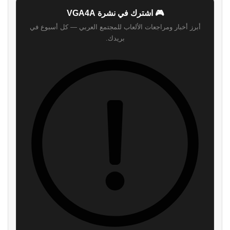
🎮 اشترك في نشرة VGA4A
أبرز أخبار ومراجعات الألعاب للمجتمع العربي — كل أسبوع في
بريدك.