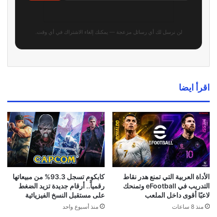
لن نرسل لك أي رسائل مزعجة — يمكنك إلغاء الاشتراك في أي وقت.
اقرأ ايضا
الأداة العربية التي تمنع هدر نقاط
كابكوم تسجل 93.3% من مبيعاتها
التدريب في eFootball وتمنحك
رقمياً.. أرقام جديدة تزيد الضغط
لاعبًا أقوى داخل الملعب
على مستقبل النسخ الفيزيائية
منذ 8 ساعات
منذ أسبوع واحد