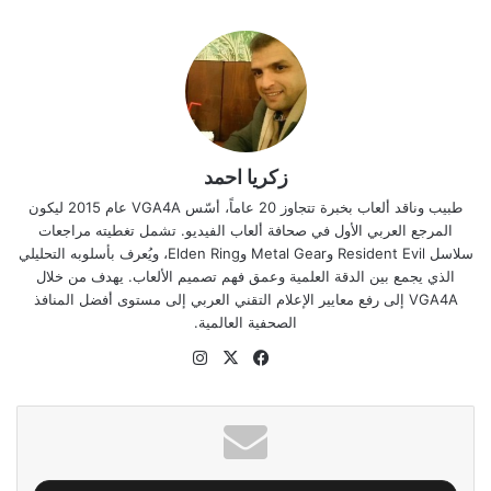
زكريا احمد
طبيب وناقد ألعاب بخبرة تتجاوز 20 عاماً، أسّس VGA4A عام 2015 ليكون
المرجع العربي الأول في صحافة ألعاب الفيديو. تشمل تغطيته مراجعات
سلاسل Resident Evil وMetal Gear وElden Ring، ويُعرف بأسلوبه التحليلي
الذي يجمع بين الدقة العلمية وعمق فهم تصميم الألعاب. يهدف من خلال
VGA4A إلى رفع معايير الإعلام التقني العربي إلى مستوى أفضل المنافذ
الصحفية العالمية.
‫X
فيسبوك
انستقرام
موقع
الويب