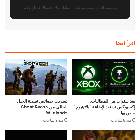
إشاعة: لعبة Diablo 4 قادمة لجهاز
بيتا Gears of War E-Day تنطلق
Switch 2 قريبا جدا
الأسبوع المقبل مع تقنية DLSS من
Nvidia
منذ 13 ساعة
منذ 13 ساعة
أنشئ شخصيتك بوجهك الحقيقي في
PUBG تمنح اللاعبين 95 ألف دولار
EA FC 27: ميزة قد تعود بعد أكثر
لتطوير أطوار لعب جديدة من صنع
من 10 سنوات.
المجتمع
منذ 16 ساعة
منذ 16 ساعة