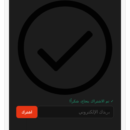
بعد سنوات من المطالبات..
تسريب خصائص نسخة الجيل
إكسبوكس تستعد لإضافة “بلاتينيوم”
الحالي من Ghost Recon
خاص بها
Wildlands
منذ 8 ساعات
منذ 9 ساعات
نجوم Resident Evil Requiem
جهاز Project Helix سيدعم ألعاب
يستضيفون حدث Future Game
أجيال إكسبوكس جميعها
Show القادم
منذ 12 ساعة
منذ 10 ساعات