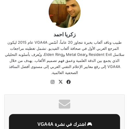
زكريا احمد
طبيب وناقد ألعاب بخبرة تتجاوز 20 عاماً، أسّس VGA4A عام 2015 ليكون
المرجع العربي الأول في صحافة ألعاب الفيديو. تشمل تغطيته مراجعات
سلاسل Resident Evil وMetal Gear وElden Ring، ويُعرف بأسلوبه التحليلي
الذي يجمع بين الدقة العلمية وعمق فهم تصميم الألعاب. يهدف من خلال
VGA4A إلى رفع معايير الإعلام التقني العربي إلى مستوى أفضل المنافذ
الصحفية العالمية.