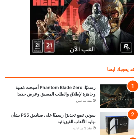
نجوم Resident Evil Requiem يستضيفون حدث
Future Game Show القادم
منذ 10 ساعات
جهاز Project Helix سيدعم ألعاب أجيال إكسبوكس
جميعها
منذ 12 ساعة
إشاعة: لعبة Diablo 4 قادمة لجهاز Switch 2 قريبا
جدا
منذ 13 ساعة
بيتا Gears of War E-Day تنطلق الأسبوع المقبل
مع تقنية DLSS من Nvidia
منذ 13 ساعة
أنشئ شخصيتك بوجهك الحقيقي في EA FC 27:
ميزة قد تعود بعد أكثر من 10 سنوات.
منذ 16 ساعة