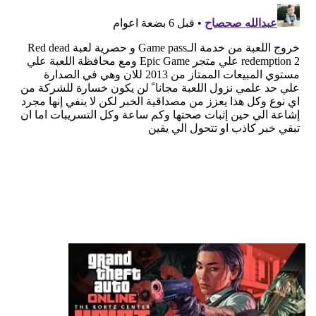
قد يعجبك ايضا
رسميًا: Phantom Blade Zero أصبحت ذهبية
وجاهزة لإطلاق والطلب المسبق وعرض جديد!
منذ ساعتين
سوني تضع تحذيرًا رسميًا على صناديق PS5 بشأن
نهاية الألعاب الفيزيائية
منذ 3 ساعات
بعد سنوات من المطالبات.. إكسبوكس تستعد لإضافة
“بلاتينيوم” خاص بها
منذ 8 ساعات
تسريب خصائص نسخة الجيل الحالي من Ghost
Recon Wildlands
منذ 9 ساعات