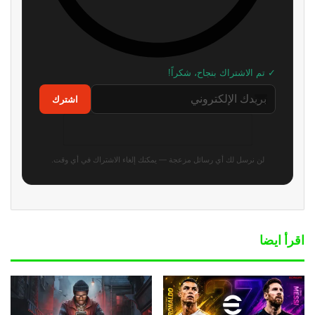
✓ تم الاشتراك بنجاح، شكراً!
اشترك
لن نرسل لك أي رسائل مزعجة — يمكنك إلغاء الاشتراك في أي وقت.
اقرأ ايضا