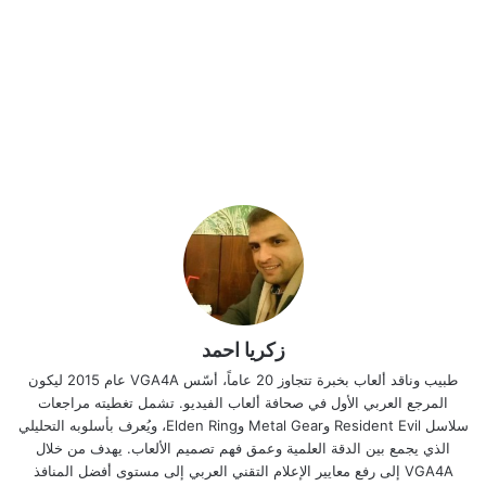
زكريا احمد
طبيب وناقد ألعاب بخبرة تتجاوز 20 عاماً، أسّس VGA4A عام 2015 ليكون
المرجع العربي الأول في صحافة ألعاب الفيديو. تشمل تغطيته مراجعات
سلاسل Resident Evil وMetal Gear وElden Ring، ويُعرف بأسلوبه التحليلي
الذي يجمع بين الدقة العلمية وعمق فهم تصميم الألعاب. يهدف من خلال
VGA4A إلى رفع معايير الإعلام التقني العربي إلى مستوى أفضل المنافذ