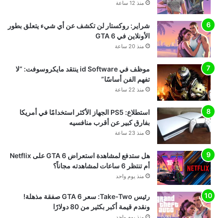
منذ 12 ساعة
شراير: روكستار لن تكشف عن أي شيء يتعلق بطور
الأونلاين في GTA 6
منذ 20 ساعة
موظف في id Software ينتقد مايكروسوفت: “لا
تفهم الفن أساسًا”
منذ 22 ساعة
استطلاع: PS5 الجهاز الأكثر استخدامًا في أمريكا
بفارق كبير عن أقرب منافسيه
منذ 23 ساعة
هل ستدفع لمشاهدة استعراض GTA 6 على Netflix
أم تنتظر 6 ساعات لمشاهدته مجاناً؟
منذ يوم واحد
رئيس Take-Two: سعر GTA 6 صفقة مذهلة!
ونقدم قيمة أكبر بكثير من 80 دولارًا
منذ يوم واحد