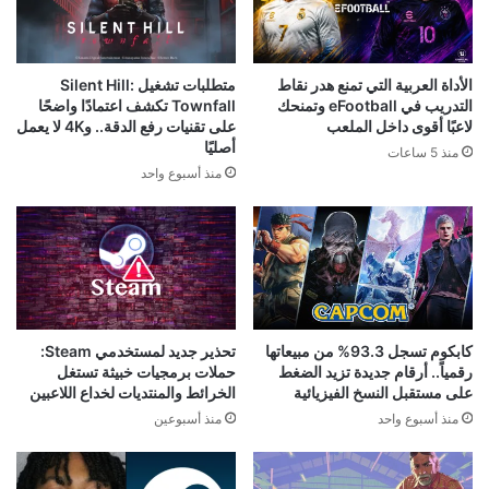
الأداة العربية التي تمنع هدر نقاط
متطلبات تشغيل Silent Hill:
التدريب في eFootball وتمنحك
Townfall تكشف اعتمادًا واضحًا
لاعبًا أقوى داخل الملعب
على تقنيات رفع الدقة.. و4K لا يعمل
أصليًا
منذ 5 ساعات
منذ أسبوع واحد
كابكوم تسجل 93.3% من مبيعاتها
تحذير جديد لمستخدمي Steam:
رقمياً.. أرقام جديدة تزيد الضغط
حملات برمجيات خبيثة تستغل
على مستقبل النسخ الفيزيائية
الخرائط والمنتديات لخداع اللاعبين
منذ أسبوع واحد
منذ أسبوعين