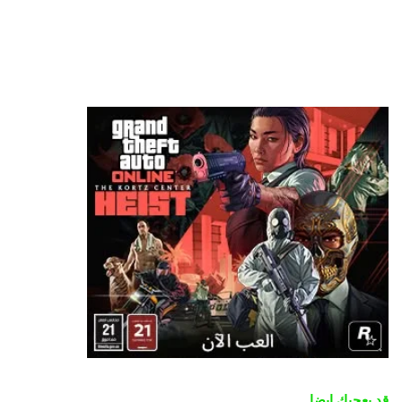
قد يعجبك ايضا