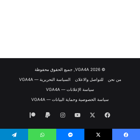
© VGA4A 2026, جميع الحقوق محفوظة
من نحن
للتواصل والاعلان
السياسة التحريرية — VGA4A
سياسة الإعلانات — VGA4A
سياسة الخصوصية وحماية البيانات — VGA4A
فيسبوك
‫X
‫YouTube
انستقرام
‫Patreon