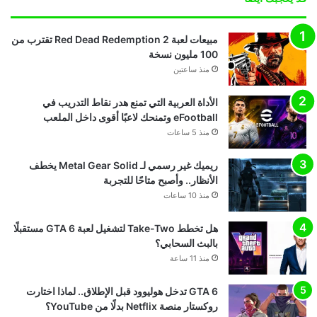
مبيعات لعبة Red Dead Redemption 2 تقترب من
100 مليون نسخة
منذ ساعتين
الأداة العربية التي تمنع هدر نقاط التدريب في
eFootball وتمنحك لاعبًا أقوى داخل الملعب
منذ 5 ساعات
ريميك غير رسمي لـ Metal Gear Solid يخطف
الأنظار.. وأصبح متاحًا للتجربة
منذ 10 ساعات
هل تخطط Take-Two لتشغيل لعبة GTA 6 مستقبلًا
بالبث السحابي؟
منذ 11 ساعة
GTA 6 تدخل هوليوود قبل الإطلاق.. لماذا اختارت
روكستار منصة Netflix بدلًا من YouTube؟