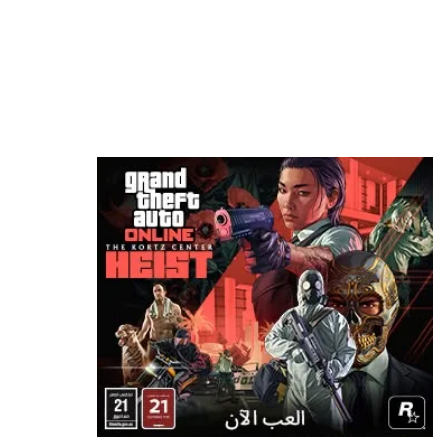
هل ستدفع لمشاهدة استعراض GTA 6 على Netflix
أم تنتظر 6 ساعات لمشاهدته مجاناً؟
منذ 11 ساعة
رئيس Take-Two: سعر GTA 6 صفقة مذهلة!
ونقدم قيمة أكبر بكثير من 80 دولارًا
منذ 11 ساعة
ناشر GTA 6 شركة Take-Two تحسم موقفها:
المستقبل للألعاب الرقمية وليس للأقراص
منذ 12 ساعة
رئيس Take-Two: طلبات GTA 6 المسبقة فاقت
كل التوقعات.. لكننا لا نعلن الانتصار بعد
منذ 15 ساعة
بعد سنوات في البورصة.. Devolver Digital تخطط
للعودة إلى الملكية الخاصة
منذ 19 ساعة
محاكي PS5 يحقق قفزة جديدة.. 4 ألعاب تعمل الآن