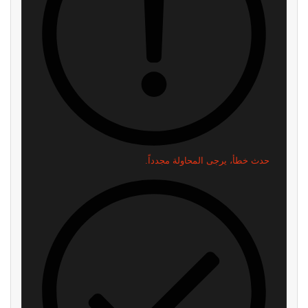
اقرأ ايضا
كابكوم تسجل 93.3% من مبيعاتها
رسميًا: Dying Light: The Beast
رقمياً.. أرقام جديدة تزيد الضغط
لن تصدر على PS4 وXbox One
على مستقبل النسخ الفيزيائية
منذ 4 أسابيع
منذ أسبوع واحد