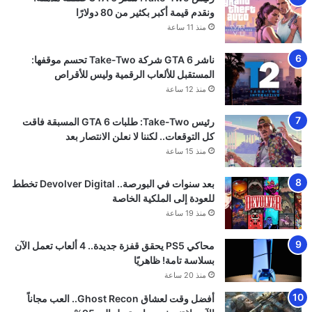
© VGA4A 2026, جميع الحقوق محفوظة
من نحن
للتواصل والاعلان
السياسة التحريرية — VGA4A
سياسة الإعلانات — VGA4A
سياسة الخصوصية وحماية البيانات — VGA4A