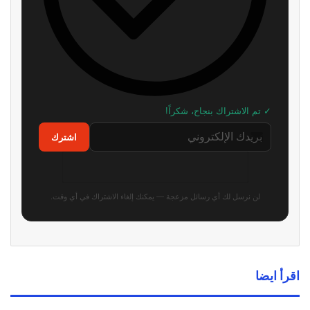
مشتركو PS Plus يحصلون على
بلايستيشن يعلن عن اتاحة PS Plus
فرصة لتجربة سلسلة For The
بشكل مجاني للاعبين قي عطلة
King كاملة
نهاية الأسبوع
6 يوليو، 2026
1 يوليو، 2026
إشاعة: كلاسيكيات Modern
أكثر من 900 لعبة سيتم حذفها من
Warfare 2 وMW3 المحبوبة كاملةً
متجر بلايستيشن بعد قرارات جديدة
قد تأتي لمنصات PS5 وPS4
من سوني
28 يونيو، 2026
23 يونيو، 2026