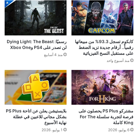
سوني ترفض ترك PS4 خلفها..
مطور سابق: فترة تطوير
تحديث جديد يصل للجهاز بعد 13
Uncharted 4 دفعت المطورين
سنة من إصداره
إلى مغادرة الاستوديو!
16 يونيو، 2026
7 يونيو، 2026