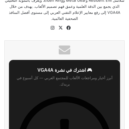
سلاسل Resident Evil وMetal Gear وElden Ring، ويُعرف بأسلوبه التحليلي
الذي يجمع بين الدقة العلمية وعمق فهم تصميم الألعاب. يهدف من خلال
VGA4A إلى رفع معايير الإعلام التقني العربي إلى مستوى أفضل المنافذ
الصحفية العالمية.
موقع
‫X
فيسبوك
انستقرام
الويب
🎮 اشترك في نشرة VGA4A
أبرز أخبار ومراجعات الألعاب للمجتمع العربي — كل أسبوع في
بريدك.
اشترك
لن نرسل لك أي رسائل مزعجة — يمكنك إلغاء الاشتراك في أي وقت.