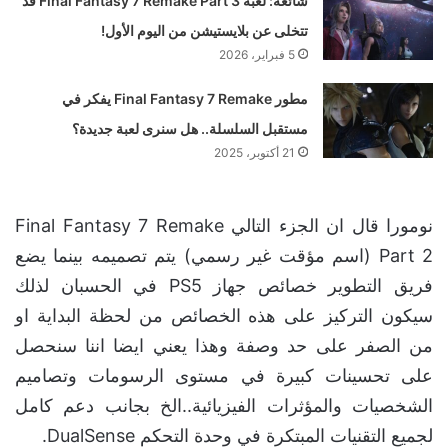
شائعة: لعبة Final Fantasy 7 Remake Part 3 قد
تتخلى عن بلايستيشن من اليوم الأول!
5 فبراير، 2026
مطور Final Fantasy 7 Remake يفكر في
مستقبل السلسلة.. هل سنرى لعبة جديدة؟
21 أكتوبر، 2025
نومورا قال ان الجزء التالي Final Fantasy 7 Remake
Part 2 (اسم مؤقت غير رسمي) يتم تصميمه بينما يضع
فريق التطوير خصائص جهاز PS5 في الحسبان لذلك
سيكون التركيز على هذه الخصائص من لحظة البداية او
من الصفر على حد وصفة وهذا يعني ايضا اننا سنحصل
على تحسينات كبيرة في مستوى الرسومات وتصاميم
الشخصيات والمؤثرات الفيزيائية..الخ بجانب دعم كامل
لجميع التقنيات المبتكرة في وحدة التحكم DualSense.