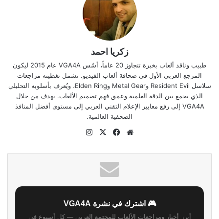
زكريا احمد
طبيب وناقد ألعاب بخبرة تتجاوز 20 عاماً، أسّس VGA4A عام 2015 ليكون
المرجع العربي الأول في صحافة ألعاب الفيديو. تشمل تغطيته مراجعات
سلاسل Resident Evil وMetal Gear وElden Ring، ويُعرف بأسلوبه التحليلي
الذي يجمع بين الدقة العلمية وعمق فهم تصميم الألعاب. يهدف من خلال
VGA4A إلى رفع معايير الإعلام التقني العربي إلى مستوى أفضل المنافذ
الصحفية العالمية.
موقع
‫X
فيسبوك
انستقرام
الويب
🎮 اشترك في نشرة VGA4A
أبرز أخبار ومراجعات الألعاب للمجتمع العربي — كل أسبوع في