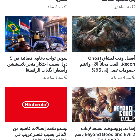
منذ 3 ساعات
منذ ساعتين
أفضل وقت لعشاق Ghost
سوني تواجه دعاوى قضائية في 5
Recon.. العب مجاناً الآن واغتنم
دول بسبب احتكار متجر بلايستيشن
خصومات تصل إلى 95%
وأسعار الألعاب الرقمية!
منذ 4 ساعات
منذ 5 ساعات
إشاعة: يوبيسوفت تستعد لإعادة
نينتندو تلقت إتصالات غاضبة من
Beyond Good and Evil 2 باسم
الأهالي بسبب عنصر غريب في