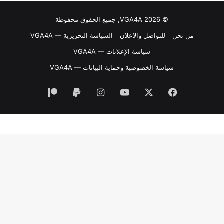
© VGA4A 2026, جميع الحقوق محفوظة
من نحن
للتواصل والاعلان
السياسة التحريرية — VGA4A
سياسة الإعلانات — VGA4A
سياسة الخصوصية وحماية البيانات — VGA4A
فيسبوك
‫X
‫YouTube
انستقرام
‫Patreon