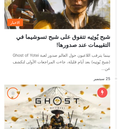
الاخبار
شبح يُوتِيه تتفوق على شبح تسوشيما في
التقييمات عند صدورها!
بينما يترقب اللاعبون حول العالم صدور لعبة Ghost of Yotei
(شبح يُوتِيه) بعد أيام قليلة، جاءت المراجعات الأولى لتكشف
عن…
25 سبتمبر