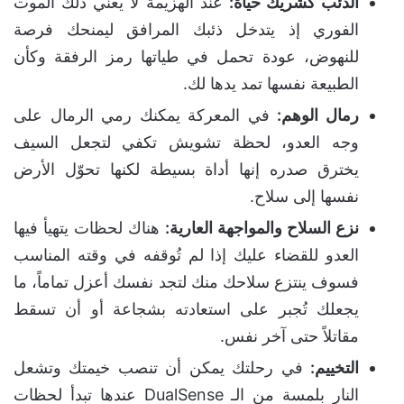
الذئب كشريك حياة:
عند الهزيمة لا يعني ذلك الموت
الفوري إذ يتدخل ذئبك المرافق ليمنحك فرصة
للنهوض، عودة تحمل في طياتها رمز الرفقة وكأن
الطبيعة نفسها تمد يدها لك.
رمال الوهم:
في المعركة يمكنك رمي الرمال على
وجه العدو، لحظة تشويش تكفي لتجعل السيف
يخترق صدره إنها أداة بسيطة لكنها تحوّل الأرض
نفسها إلى سلاح.
نزع السلاح والمواجهة العارية:
هناك لحظات يتهيأ فيها
العدو للقضاء عليك إذا لم تُوقفه في وقته المناسب
فسوف ينتزع سلاحك منك لتجد نفسك أعزل تماماً، ما
يجعلك تُجبر على استعادته بشجاعة أو أن تسقط
مقاتلاً حتى آخر نفس.
التخييم:
في رحلتك يمكن أن تنصب خيمتك وتشعل
النار بلمسة من الـ DualSense عندها تبدأ لحظات