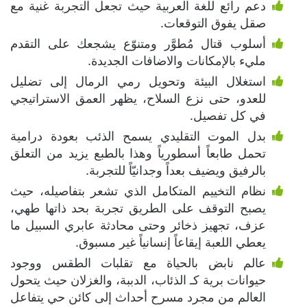
دعم رائع للغة العربية حيث تجعل التجربة غنية مع
صقل يفوق التوقعات.
أسلوب قتال مُطوَّر ومتنوّع يشجعك على التقدم
مليء بالإمكانات والاضافات الجديدة.
استغلال البيئة وتحويل رمي الرمال إلى تضليل
للعدو، حتى نزع السلاح، يظهر العمق الاستراتيجي
في كل تفصيل.
بدل الموت التقليدي يسمح الذئب بعودة درامية
تحمل طابعاً أسطورياً وهذا بالطبع يزيد من التعلق
بالرفيق ويضيف بعداً وجدانيّاً للتجربة.
نظام التخييم المتكامل الذي تشعر بتفاصيله، حيث
يصبح التوقف على الطريق تجربة بحد ذاتها طهي،
عزف، تجهيز ذخائر وحتى محادثة عابري السبيل ما
يعطي اللعبة إيقاعاً إنسانياً غير مسبوق.
عالم نابض بالحياة مع تقلبات الطقس ووجود
حيوانات برية كـ الذئاب، الدببة، والغزلان حيث يتحول
العالم من مجرد مسرح أحداث إلى كائن حي يتفاعل