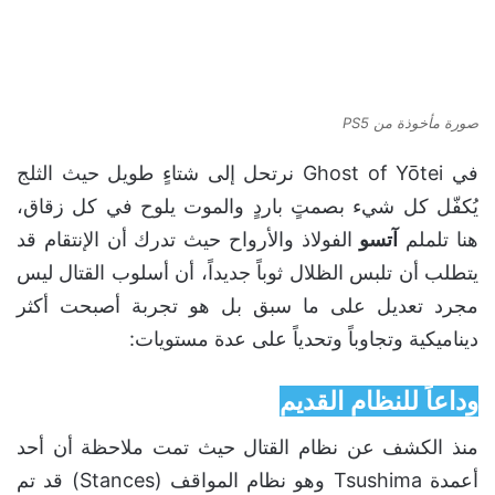
صورة مأخوذة من PS5
في Ghost of Yōtei نرتحل إلى شتاءٍ طويل حيث الثلج
يُكفّل كل شيء بصمتٍ باردٍ والموت يلوح في كل زقاق،
هنا تلملم
آتسو
الفولاذ والأرواح حيث تدرك أن الإنتقام قد
يتطلب أن تلبس الظلال ثوباً جديداً، أن أسلوب القتال ليس
مجرد تعديل على ما سبق بل هو تجربة أصبحت أكثر
ديناميكية وتجاوباً وتحدياً على عدة مستويات:
وداعاً للنظام القديم
منذ الكشف عن نظام القتال حيث تمت ملاحظة أن أحد
أعمدة Tsushima وهو نظام المواقف (Stances) قد تم