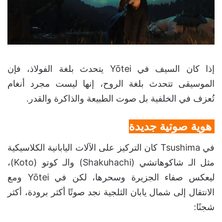
إذا كان السيف في Yōtei يتحدث بلغة الفولاذ، فإن
الموسيقى تتحدث بلغة الروح، إنها ليست مجرد أنغام
تُعزف في الخلفية بل صوت الطبيعة والذاكرة والقدر.
هوية صوتية جديدة
في Tsushima كان التركيز على الآلات اليابانية الكلاسيكية
مثل الـ شاكوهاتشي (Shakuhachi) والـ كوتو (Koto)،
ليعكس صفاء الجزيرة وسحرها، لكن في Yōtei ومع
الانتقال إلى شمال يابان الثلجية نجد صوتًا أكثر برودة، أكثر
شجنًا: