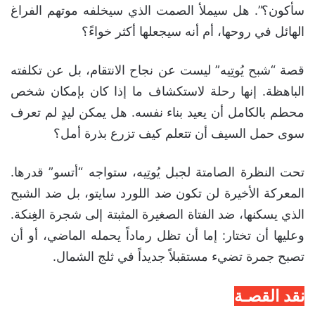
سأكون؟”. هل سيملأ الصمت الذي سيخلفه موتهم الفراغ
الهائل في روحها، أم أنه سيجعلها أكثر خواءً؟
قصة “شبح يُوتِيه” ليست عن نجاح الانتقام، بل عن تكلفته
الباهظة. إنها رحلة لاستكشاف ما إذا كان بإمكان شخص
محطم بالكامل أن يعيد بناء نفسه. هل يمكن ليدٍ لم تعرف
سوى حمل السيف أن تتعلم كيف تزرع بذرة أمل؟
تحت النظرة الصامتة لجبل يُوتِيه، ستواجه “أتسو” قدرها.
المعركة الأخيرة لن تكون ضد اللورد سايتو، بل ضد الشبح
الذي يسكنها، ضد الفتاة الصغيرة المثبتة إلى شجرة الغِنكة.
وعليها أن تختار: إما أن تظل رماداً يحمله الماضي، أو أن
تصبح جمرة تضيء مستقبلاً جديداً في ثلج الشمال.
نقد القصـة