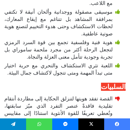
مع اللاعب.
موسيقى مصقولة ووجدانية وألحان أنيقة لا تكتفي
بمرافقة المشاهد بل تتناغم مع إيقاع المعارك،
لحظات الاستكشاف وحتى هدوء التخييم لتصنع هوية
صوتية عاطفية.
هوية فنية وفلسفية تجمع بين قوة السرد الرمزي
لتجعل الرحلة أكثر من مجرد ملحمة ساموراي بل
تجربة وجودية تتأمل معنى العزلة والنجاة.
اللعبة تثري الاستكشاف والتحري مع حرية اختيار
متى تبدأ المهمة ومتى تتجول لاكتشاف جمال البيئة.
السلبيات
⁠القصة تفقد هويتها لتنزلق الحكاية إلى مطاردة أنتقام
تقليدية فاقدةً عنصر التفرد الذي ميّز سابقتها،
وتُعطي تعريفًا للقوة الأنثوية استنادًا إلى مقاييس
ذكورية تقليدية.
تكرار الـ NPCs على الرغم من حيوية العالم، إذ أن
يسبوك
‫X
ماسنجر
واتساب
تيلقرام