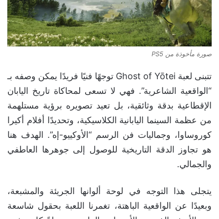
صورة مأخوذة من PS5
تتبنى لعبة Ghost of Yōtei توجهًا فنيًا فريدًا يمكن وصفه بـ
“الواقعية الشاعرية”. فهي لا تسعى لمحاكاة تاريخ اليابان
الإقطاعية بدقة وثائقية، بل تعيد تصويره برؤية مستلهمة
من عظمة السينما اليابانية الكلاسيكية، وتحديدًا أفلام أكيرا
كوروساوا، وجماليات فن الرسم “الأوكييو-إه”. الهدف هنا
هو تجاوز الدقة التاريخية للوصول إلى جوهرها العاطفي
والجمالي.
يتجلى هذا التوجه في لوحة ألوانها الجريئة والمشبعة،
وبعيدًا عن الواقعية الباهتة، تغمرنا اللعبة بحقول شاسعة