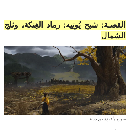
القصـة: شبح يُوتِيه: رماد الغِنكة، وثلج
الشمال
صورة مأخوذة من PS5