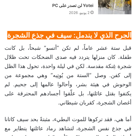
Yotei لن تصدر على PC
2 يونيو، 2026
الجرح الذي لا يندمل: سيف في جذع الشجرة
قبل ستة عشر عاماً، لم تكن “أتسو” شبحاً، بل كانت
طفلة. كان منزلها يتردد فيه صدى الضحكات تحت ظلال
شجرة غِنكة مقدسة. لكن في ليلة واحدة، تحول هذا الظل
إلى كفن. وصل “الستة من يُوتِيه” وهي مجموعة من
الوحوش في هيئة بشر، وأحالوا عالمها إلى جحيم. لم
يكتفوا بقتل عائلتها، بل علّقوا أجسادهم المحترقة على
أغصان الشجرة، كقربان شيطاني.
أما هي، فقد تركوها للموت البطيء، مثبتةً بحد سيف كاتانا
في جذع نفس الشجرة، لتشاهد رماد عائلتها يتطاير مع