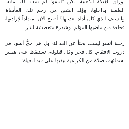
أوراق الغِنكة الذهبية. لكن “أتسو” لم تمت. لقد ماتت
الطفلة بداخلها، ووُلد الشبح من رحم تلك المأساة.
والسيف الذي كان أداة تعذيبها؟ أصبح الآن امتداداً لإرادتها،
قطعة من ماضيها المؤلم، وشفرة متعطشة للثأر.
رحلة أتسو ليست بحثاً عن العدالة، بل هي حجٌّ أسود في
دروب الانتقام. كل فجر وكل قيلولة، تستيقظ على همس
أسمائهم، صلاة من الكراهية تبقيها على قيد الحياة: