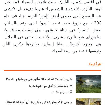
في أقصى شمال اليابان، حيث تلامس السماء قمة جبل
يُوتِيه الباردة، لا تشرق الشمس لتبشر بالدفء، بل لتكشف
عن الصقيع الذي يغطي أرض “إيزو” البرية. هنا، في عام
1603، مع بزوغ فجر عصر “إيدو” الذي وعد بالسلام،
تعيش “أتسو” في شتاء لا ينتهي. هي ليست بطلة، ولا
ساموراي يتبع قانون الشرف، ولا نينجا يختبئ في الظلال.
هي مجرد “شبح”… بقايا إنسان، تطاردها ذكرى النار
وتدفعها قائمة من ستة أسماء.
اقرأ ايضا
تقرير: Ghost of Yōtei تتألق في مبيعاتها وDeath
Stranding 2 أقل من التوقعات!
12 يونيو، 2026
سوني تؤكد بطريقة غير مباشرة بأن لعبة Ghost of