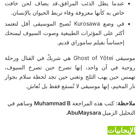
عندما يطل الذئب المرافق،قد يضاف لحن خافت
خاص به كأنها معزوفة وفاء تربط الحيوان بالإنسان.
في وضع Kurosawa تُصبح الموسيقى أقل لتعتمد
أكثر على المؤثرات الطبيعية وصوت السيوف ليمنحك
إحساساً بفيلم ساموراي قديم.
موسيقى Ghost of Yōtei هي شريكٌ في القتال ورحلة
روحية في آن واحد، إنها تصرخ حين تصرخ السيوف،
تهمس حين يهب الثلج وتغني حين تجد لحظة سلام بجوار
نار المخيم، إنها موسيقى لا تُسمَع فقط بل تُعاش.
ملاحظة:
كتب هذه المراجعة
Muhammad B
وساهم في
التحليل الزميل
AbuMaysara.
الإيجابيات