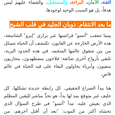
الثقة
،
الأمان
،
البراءة
،
والمستقبل
، والقضاء عليهم ليس
هدفاً، بل هو السبب الوحيد لوجودها.
ما بعد الانتقام: ذوبان الجليد في قلب الشبح
بينما تتعقب “أتسو” فرائسها عبر براري “إيزو” الشاسعة،
هذه الأرض الخارجة عن القانون، تكتشف أن الحياة تتسلل
من بين شقوق عالمها المتجمد. في هذه الحدود البرية،
تلتقي بأرواح أخرى ضائعة: فلاحون مضطهدون، محاربون
منفيون، وأبرياء يحاولون البقاء على قيد الحياة في عالم
قاسٍ.
هنا يبدأ الصراع الحقيقي. كل رابطة جديدة تشكلها، كل
حليف غير متوقع يمد لها يداً، هو تحدٍّ مباشر لليقين المظلم
الذي تعيش عليه. تبدأ “أتسو” في طرح السؤال الذي
تخشاه أكثر من الموت: “بعد أن أقتل آخرهم، من