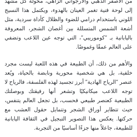
من الأصفر الذهبي والأرجواني الزاهي، محولةً كل مشهد
إلى لوحة فنية تغمر العينان بالهدوء، ويكتمل هذا النسيج
اللوني باستخدام درامي للضوء والظلال كأداة سردية، مثل
أشعة الشمس المتسللة بين أغصان الشجر، المعروفة
باليابانية بـ “كوموريبي”، التي توجه عين اللاعب وتضفي
على العالم عمقًا وغموضًا.
والأهم من ذلك، أن الطبيعة في هذه اللعبة ليست مجرد
خلفية، بل هي شخصية محورية ونابضة بالحياة، ويُعد
عنصر “الرياح الهادية” أبرز تجسيد لهذه الفلسفة، فالرياح لا
توجه اللاعب ميكانيكيًا وتشعر أنها رفيقتك وبوصلتك
الطبيعية كعنصر طبيعي فحسب، بل تجعل العالم يتنفس،
حيث تتطاير أوراق الشجر وتتمايل حقول العشب مع
حركتها. يعكس هذا التصوير التبجيل في الثقافة اليابانية
للطبيعة، جاعلاً منها جزءًا أساسيًا من التجربة.