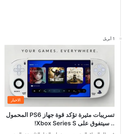
1 أبريل
الاخبار
تسريبات مثيرة تؤكد قوة جهاز PS6 المحمول
.. سيتفوق على Xbox Series S!
في ظل السباق المحموم بين منصات الجيل القادم نحو السعي