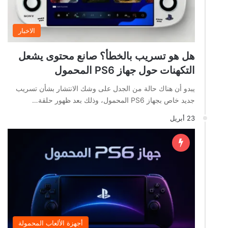
الاخبار
هل هو تسريب بالخطأ؟ صانع محتوى يشعل
التكهنات حول جهاز PS6 المحمول
يبدو أن هناك حالة من الجدل على وشك الانتشار بشأن تسريب
جديد خاص بجهاز PS6 المحمول، وذلك بعد ظهور حلقة…
23 أبريل
أجهزة الألعاب المحمولة