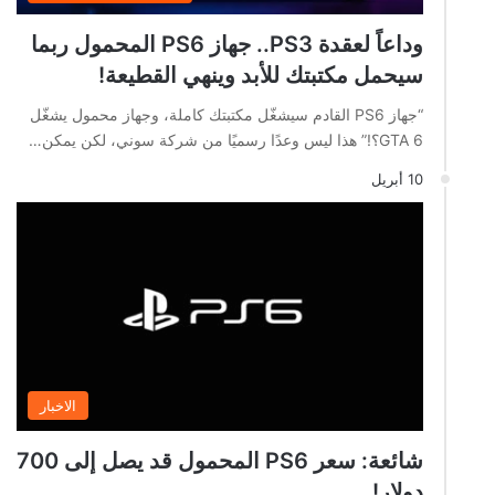
وداعاً لعقدة PS3.. جهاز PS6 المحمول ربما
سيحمل مكتبتك للأبد وينهي القطيعة!
“جهاز PS6 القادم سيشغّل مكتبتك كاملة، وجهاز محمول يشغّل
GTA 6؟!” هذا ليس وعدًا رسميًا من شركة سوني، لكن يمكن…
10 أبريل
الاخبار
شائعة: سعر PS6 المحمول قد يصل إلى 700
دولار!