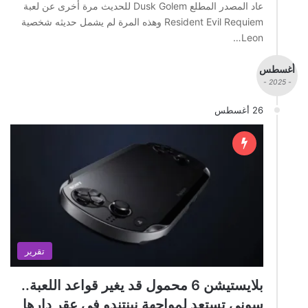
عاد المصدر المطلع Dusk Golem للحديث مرة أخرى عن لعبة
Resident Evil Requiem وهذه المرة لم يشمل حديثه شخصية
Leon…
أغسطس
- 2025 -
26 أغسطس
تقرير
بلايستيشن 6 محمول قد يغير قواعد اللعبة..
سوني تستعد لمواجهة نينتندو في عقر دارها