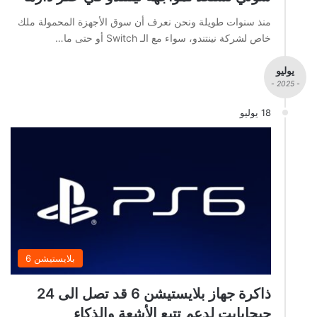
منذ سنوات طويلة ونحن نعرف أن سوق الأجهزة المحمولة ملك
خاص لشركة نينتندو، سواء مع الـ Switch أو حتى ما…
يوليو
- 2025 -
18 يوليو
بلايستيشن 6
ذاكرة جهاز بلايستيشن 6 قد تصل الى 24
جيجابايت لدعم تتبع الأشعة والذكاء