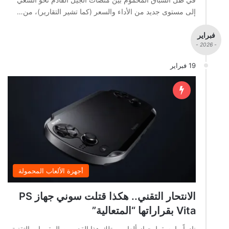
إلى مستوى جديد من الأداء والسعر (كما تشير التقارير)، من…
فبراير
- 2026 -
19 فبراير
أجهزة الألعاب المحمولة
الانتحار التقني.. هكذا قتلت سوني جهاز PS
Vita بقراراتها “المتعالية”
نادراً ما يسقط جهاز ألعاب يمتلك هذا القدر من المقومات التقنية