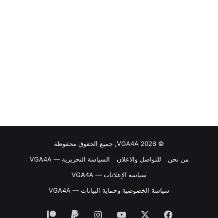
© VGA4A 2026, جميع الحقوق محفوظة
من نحن
للتواصل والاعلان
السياسة التحريرية — VGA4A
سياسة الإعلانات — VGA4A
سياسة الخصوصية وحماية البيانات — VGA4A
فيسبوك
‫X
‫YouTube
انستقرام
‫Patreon