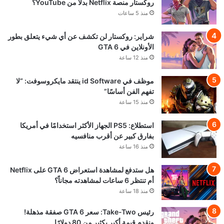
روكستار منصة Netflix بدلًا من YouTube؟
منذ 5 ساعات
شراير: روكستار لن تكشف عن أي شيء يتعلق بطور
الأونلاين في GTA 6
منذ 12 ساعة
موظف في id Software ينتقد مايكروسوفت: “لا
تفهم الفن أساسًا”
منذ 15 ساعة
استطلاع: PS5 الجهاز الأكثر استخدامًا في أمريكا
بفارق كبير عن أقرب منافسيه
منذ 16 ساعة
هل ستدفع لمشاهدة استعراض GTA 6 على Netflix
أم تنتظر 6 ساعات لمشاهدته مجاناً؟
منذ 18 ساعة
رئيس Take-Two: سعر GTA 6 صفقة مذهلة!
ونقدم قيمة أكبر بكثير من 80 دولارًا