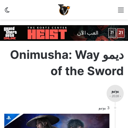
القائمة
الو
ديمو Onimusha: Way
of the Sword
يونيو
- 2026 -
3 يونيو