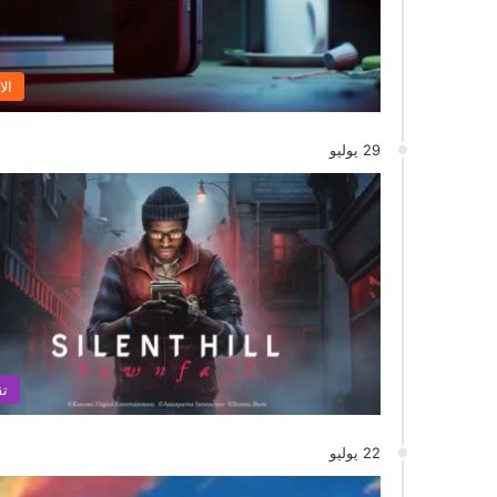
الا
29 يوليو
تق
22 يوليو