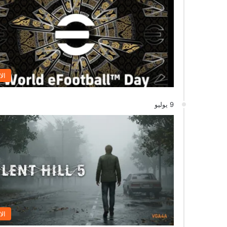
الا
9 يوليو
الا