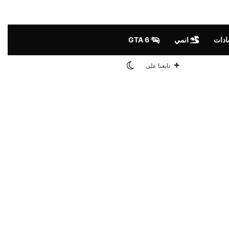
ادات
انمي
GTA 6
الوضع المظلم
تابعنا على