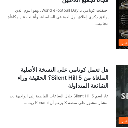
احتفلت كونامي بـ World eFootball Day، وهو اليوم الذي
يوافق ذكرى إطلاق أول لعبة في السلسلة، وأعلنت عن مكافأة
مجانية…
خبار
هل تعمل كونامي على النسخة الأصلية
الملغاة من Silent Hill 5؟ الحقيقة وراء
الشائعة المتداولة
عاد اسم Silent Hill 5 خلال الساعات الماضية إلى الواجهة بعد
انتشار منشور على منصة X يزعم أن Konami ربما…
خبار