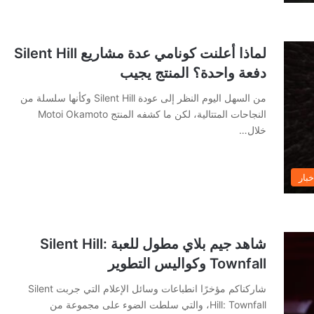
لماذا أعلنت كونامي عدة مشاريع Silent Hill
دفعة واحدة؟ المنتج يجيب
من السهل اليوم النظر إلى عودة Silent Hill وكأنها سلسلة من
النجاحات المتتالية، لكن ما كشفه المنتج Motoi Okamoto
خلال…
خبار
شاهد جيم بلاي مطول للعبة Silent Hill:
Townfall وكواليس التطوير
شاركناكم مؤخرًا انطباعات وسائل الإعلام التي جربت Silent
Hill: Townfall، والتي سلطت الضوء على مجموعة من