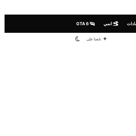
ادات
انمي
GTA 6
الوضع المظلم
تابعنا على