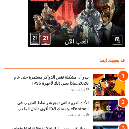
قد يعجبك ايضا
يبدو أن مشكلة نقص الذواكر مستمرة حتى عام
2028..ماذا يعني ذلك لأجهزة PS5!
منذ ساعتين
الأداة العربية التي تمنع هدر نقاط التدريب في
eFootball وتمنحك لاعبًا أقوى داخل الملعب
منذ 4 ساعات
ريميك غير رسمي لـ Metal Gear Solid يخطف