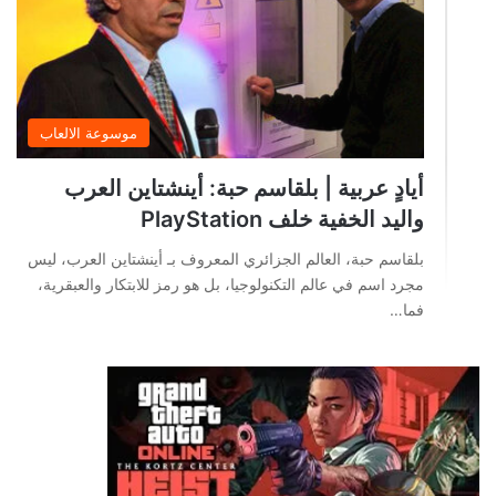
موسوعة الالعاب
أيادٍ عربية | بلقاسم حبة: أينشتاين العرب
واليد الخفية خلف PlayStation
بلقاسم حبة، العالم الجزائري المعروف بـ أينشتاين العرب، ليس
مجرد اسم في عالم التكنولوجيا، بل هو رمز للابتكار والعبقرية،
فما…