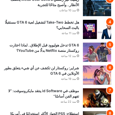
الأنظار.. وأصبح متاحًا للتجربة
منذ 10 ساعات
هل تخطط Take-Two لتشغيل لعبة GTA 6 مستقبلًا
بالبث السحابي؟
منذ 11 ساعة
GTA 6 تدخل هوليوود قبل الإطلاق.. لماذا اختارت
روكستار منصة Netflix بدلًا من YouTube؟
منذ 12 ساعة
شراير: روكستار لن تكشف عن أي شيء يتعلق بطور
الأونلاين في GTA 6
منذ 19 ساعة
موظف في id Software ينتقد مايكروسوفت: “لا
تفهم الفن أساسًا”
منذ 22 ساعة
استطلاع: PS5 الجهاز الأكثر استخدامًا في أمريكا