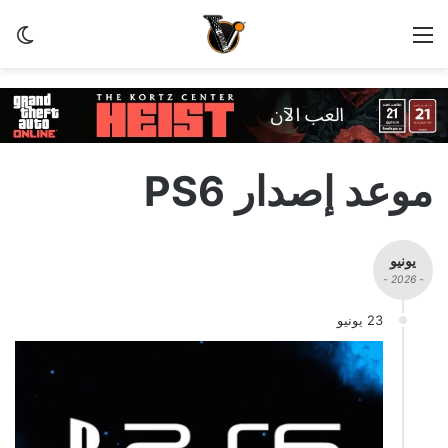
القائمة
الو
موعد إصدار PS6
يونيو
- 2026 -
23 يونيو