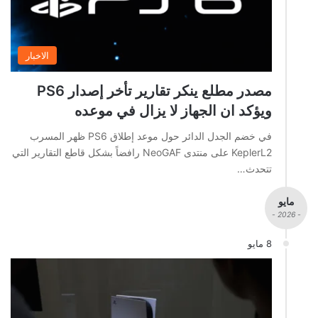
الاخبار
مصدر مطلع ينكر تقارير تأخر إصدار PS6
ويؤكد ان الجهاز لا يزال في موعده
في خضم الجدل الدائر حول موعد إطلاق PS6 ظهر المسرب
KeplerL2 على منتدى NeoGAF رافضاً بشكل قاطع التقارير التي
تتحدث…
مايو
- 2026 -
8 مايو