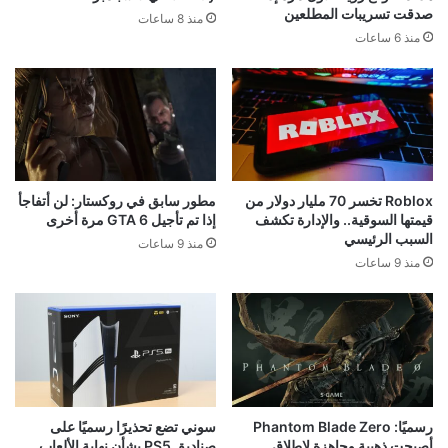
صدقت تسريبات المطلعين
منذ 8 ساعات
منذ 6 ساعات
Roblox تخسر 70 مليار دولار من
مطور سابق في روكستار: لن أتفاجأ
قيمتها السوقية.. والإدارة تكشف
إذا تم تأجيل GTA 6 مرة أخرى
السبب الرئيسي
منذ 9 ساعات
منذ 9 ساعات
رسميًا: Phantom Blade Zero
سوني تضع تحذيرًا رسميًا على
أصبحت ذهبية وجاهزة لإطلاق
صناديق PS5 بشأن نهاية الألعاب