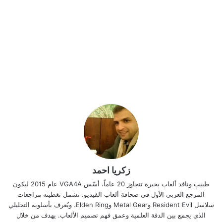
زكريا احمد
طبيب وناقد ألعاب بخبرة تتجاوز 20 عاماً، أسّس VGA4A عام 2015 ليكون
المرجع العربي الأول في صحافة ألعاب الفيديو. تشمل تغطيته مراجعات
سلاسل Resident Evil وMetal Gear وElden Ring، ويُعرف بأسلوبه التحليلي
الذي يجمع بين الدقة العلمية وعمق فهم تصميم الألعاب. يهدف من خلال