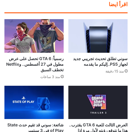
اقرأ ايضا
سوني تطلق تحديث تجريبي جديد
رسمياً: GTA 6 تحصل على عرض
لجهاز PS5..إليكم ما يقدمه
مطول في 27 أغسطس.. وNetflix
تخطف السبق
منذ 15 دقيقة
منذ 3 ساعات
العرض الثالث للعبة GTA 6 يقترب..
شائعة: سوني قد تقيم حدث State
هذا ما نتوقع رؤيته لأول مرة إذا
of Play في 3 سبتمبر