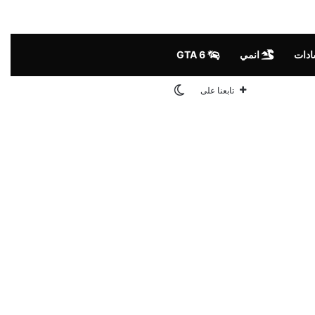
ادات
انمي
GTA 6
الوضع المظلم
تابعنا على