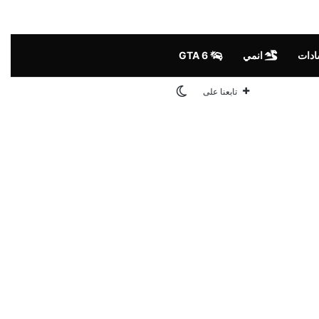
ادات
انمي
GTA 6
الوضع المظلم
تابعنا على