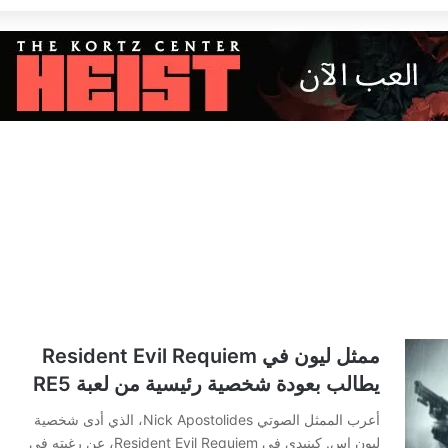
ممثل ليون في Resident Evil Requiem
يطالب بعودة شخصية رئيسية من لعبة RE5
أعرب الممثل الصوتي Nick Apostolides، الذي أدى شخصية
ليون إس. كينيدي في Resident Evil Requiem، عن رغبته في