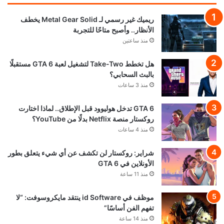
ريميك غير رسمي لـ Metal Gear Solid يخطف
الأنظار.. وأصبح متاحًا للتجربة
منذ ساعتين
هل تخطط Take-Two لتشغيل لعبة GTA 6 مستقبلًا
بالبث السحابي؟
منذ 3 ساعات
GTA 6 تدخل هوليوود قبل الإطلاق.. لماذا اختارت
روكستار منصة Netflix بدلًا من YouTube؟
منذ 4 ساعات
شراير: روكستار لن تكشف عن أي شيء يتعلق بطور
الأونلاين في GTA 6
منذ 11 ساعة
موظف في id Software ينتقد مايكروسوفت: “لا
تفهم الفن أساسًا”
منذ 14 ساعة