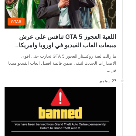
GTA5
اللعبة العجوز GTA 5 تنافس على عرش
مبيعات العاب الفيديو في اوروبا وامريكا..
ما زالت لعبة روكستار العجوز GTA 5 تحارب حتى اقوى
الاصدارات الحديث لتبقى ضمن قائمة افضل العاب الفيديو مبيعا
في…
27 سبتمبر