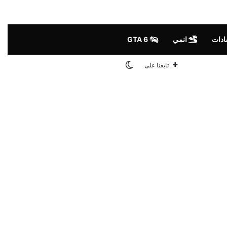
ادات
انمي
GTA 6
الوضع المظلم
تابعنا على