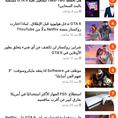
هل تخطط Take-Two لتشغيل لعبة GTA 6 مستقبلًا
بالبث السحابي؟
منذ 8 ساعات
GTA 6 تدخل هوليوود قبل الإطلاق.. لماذا اختارت
روكستار منصة Netflix بدلًا من YouTube؟
منذ 10 ساعات
شراير: روكستار لن تكشف عن أي شيء يتعلق بطور
الأونلاين في GTA 6
منذ 17 ساعة
موظف في id Software ينتقد مايكروسوفت: “لا
تفهم الفن أساسًا”
منذ 20 ساعة
استطلاع: PS5 الجهاز الأكثر استخدامًا في أمريكا
بفارق كبير عن أقرب منافسيه
منذ 20 ساعة
هل ستدفع لمشاهدة استعراض GTA 6 على Netflix