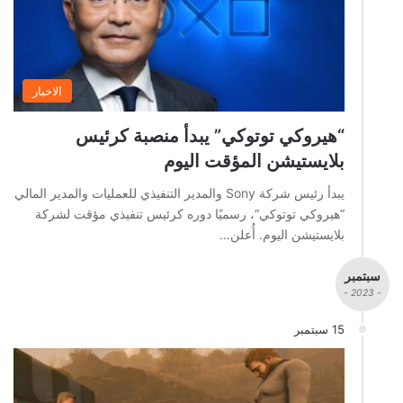
الاخبار
“هيروكي توتوكي” يبدأ منصبة كرئيس
بلايستيشن المؤقت اليوم
يبدأ رئيس شركة Sony والمدير التنفيذي للعمليات والمدير المالي
“هيروكي توتوكي“، رسميًا دوره كرئيس تنفيذي مؤقت لشركة
بلايستيشن اليوم. أُعلن…
سبتمبر
- 2023 -
15 سبتمبر