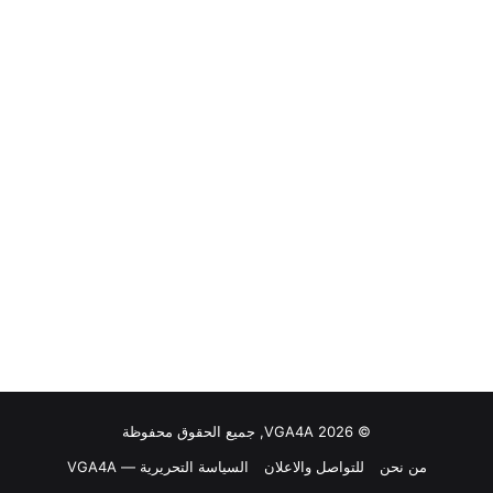
© VGA4A 2026, جميع الحقوق محفوظة
من نحن
للتواصل والاعلان
السياسة التحريرية — VGA4A