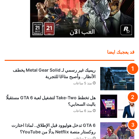
قد يعجبك ايضا
ريميك غير رسمي لـ Metal Gear Solid يخطف
الأنظار.. وأصبح متاحًا للتجربة
منذ 5 ساعات
هل تخطط Take-Two لتشغيل لعبة GTA 6 مستقبلًا
بالبث السحابي؟
منذ 6 ساعات
GTA 6 تدخل هوليوود قبل الإطلاق.. لماذا اختارت
روكستار منصة Netflix بدلًا من YouTube؟
منذ 7 ساعات