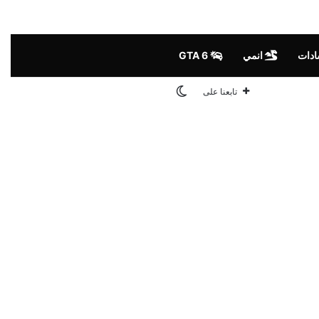
ادات
انمي
GTA 6
الوضع المظلم
تابعنا على