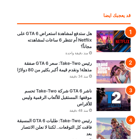
قد يعجبك ايضا
هل ستدفع لمشاهدة استعراض GTA 6 على
Netflix أم تنتظر 6 ساعات لمشاهدته
مجاناً؟
منذ دقيقة واحدة
رئيس Take-Two: سعر GTA 6 صفقة
مذهلة! ونقدم قيمة أكبر بكثير من 80 دولارًا
منذ 34 دقيقة
ناشر GTA 6 شركة Take-Two تحسم
موقفها: المستقبل للألعاب الرقمية وليس
للأقراص
منذ 48 دقيقة
رئيس Take-Two: طلبات GTA 6 المسبقة
فاقت كل التوقعات.. لكننا لا نعلن الانتصار
بعد