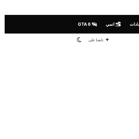
ادات
انمي
GTA 6
الوضع المظلم
تابعنا على