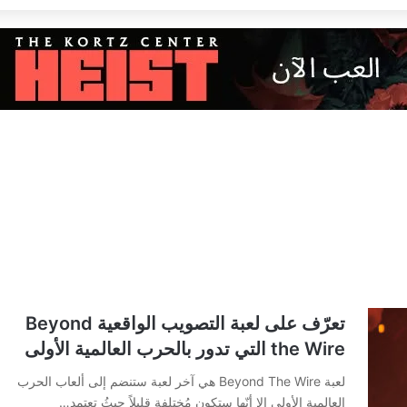
تعرّف على لعبة التصويب الواقعية Beyond
the Wire التي تدور بالحرب العالمية الأولى
لعبة Beyond The Wire هي آخر لعبة ستنضم إلى ألعاب الحرب
العالمية الأولى إلا أنّها ستكون مُختلفة قليلاً حيثُ تعتمد…