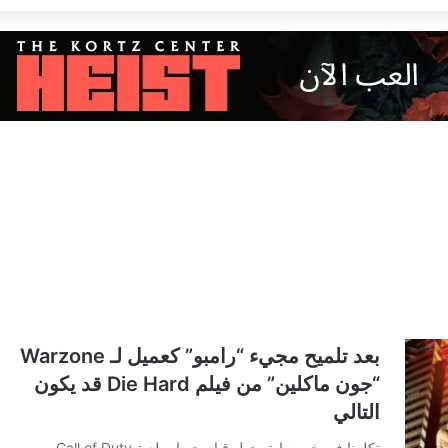
بعد تلميح مجيء “رامبو” كعميل لـ Warzone
“جون ماكلين” من فيلم Die Hard قد يكون
التالي
تكلمنا في خبر سابق حول قيام حساب لعبة Call of Duty