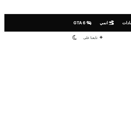
ادات
انمي
GTA 6
الوضع المظلم
تابعنا على