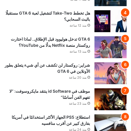
هل تخطط Take-Two لتشغيل لعبة GTA 6 مستقبلًا
بالبث السحابي؟
منذ 12 ساعة
GTA 6 تدخل هوليوود قبل الإطلاق.. لماذا اختارت
روكستار منصة Netflix بدلًا من YouTube؟
منذ 13 ساعة
شراير: روكستار لن تكشف عن أي شيء يتعلق بطور
الأونلاين في GTA 6
منذ 20 ساعة
موظف في id Software ينتقد مايكروسوفت: “لا
تفهم الفن أساسًا”
منذ 23 ساعة
استطلاع: PS5 الجهاز الأكثر استخدامًا في أمريكا
بفارق كبير عن أقرب منافسيه
منذ 24 ساعة