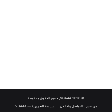
© VGA4A 2026, جميع الحقوق محفوظة
من نحن
للتواصل والاعلان
السياسة التحريرية — VGA4A