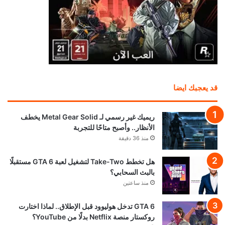
قد يعجبك ايضا
ريميك غير رسمي لـ Metal Gear Solid يخطف
الأنظار.. وأصبح متاحًا للتجربة
منذ 36 دقيقة
هل تخطط Take-Two لتشغيل لعبة GTA 6 مستقبلًا
بالبث السحابي؟
منذ ساعتين
GTA 6 تدخل هوليوود قبل الإطلاق.. لماذا اختارت
روكستار منصة Netflix بدلًا من YouTube؟