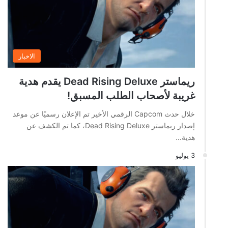
الاخبار
ريماستر Dead Rising Deluxe يقدم هدية
غريبة لأصحاب الطلب المسبق!
خلال حدث Capcom الرقمي الأخير تم الإعلان رسميًا عن موعد
إصدار ريماستر Dead Rising Deluxe، كما تم الكشف عن
هدية…
3 يوليو