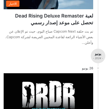
الاخبار
لعبة Dead Rising Deluxe Remaster
تحصل على موعد إصدار رسمي
تم بث حلقة Capcom Next صباح اليوم، حيث تم الإعلان عن
بعض الأشياء الرائعة لقاعدة المحبين العريضة لشركة Capcom،
وأعلن…
يونيو
- 2024 -
26 يونيو