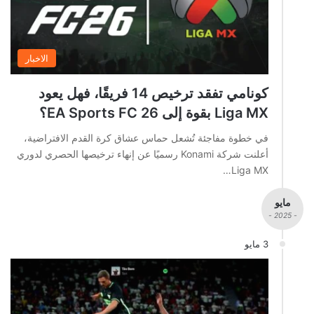
الاخبار
كونامي تفقد ترخيص 14 فريقًا، فهل يعود
Liga MX بقوة إلى EA Sports FC 26؟
في خطوة مفاجئة تُشعل حماس عشاق كرة القدم الافتراضية،
أعلنت شركة Konami رسميًا عن إنهاء ترخيصها الحصري لدوري
Liga MX…
مايو
- 2025 -
3 مايو