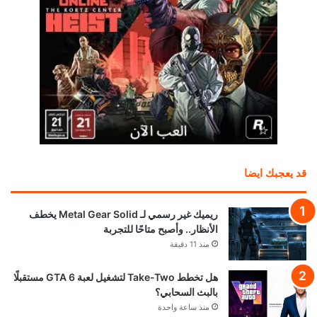
قد يعجبك ايضا
ريميك غير رسمي لـ Metal Gear Solid يخطف
الأنظار.. وأصبح متاحًا للتجربة
منذ 11 دقيقة
هل تخطط Take-Two لتشغيل لعبة GTA 6 مستقبلًا
بالبث السحابي؟
منذ ساعة واحدة