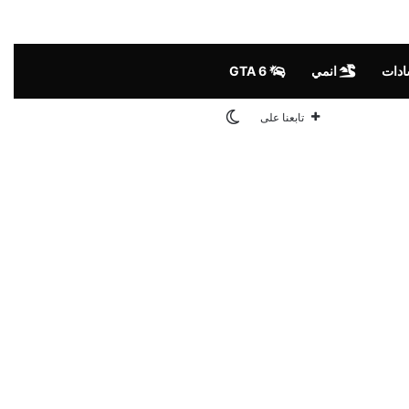
ادات
انمي
GTA 6
الوضع المظلم
تابعنا على