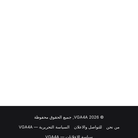
© VGA4A 2026, جميع الحقوق محفوظة
من نحن
للتواصل والاعلان
السياسة التحريرية — VGA4A
سياسة الإعلانات — VGA4A