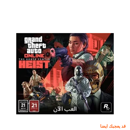
قد يعجبك ايضا