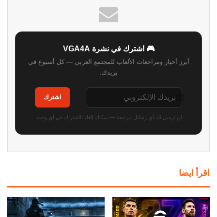
🎮 اشترك في نشرة VGA4A
أبرز أخبار ومراجعات الألعاب للمجتمع العربي — كل أسبوع في
بريدك.
اشترك
لن نرسل لك أي رسائل مزعجة — يمكنك إلغاء الاشتراك في أي وقت.
اقرأ ايضا