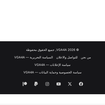
© VGA4A 2026, جميع الحقوق محفوظة
من نحن
للتواصل والاعلان
السياسة التحريرية — VGA4A
سياسة الإعلانات — VGA4A
سياسة الخصوصية وحماية البيانات — VGA4A
فيسبوك
‫X
‫YouTube
انستقرام
‫Patreon