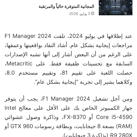
المجانية المتوفرة حالياً والمرتقبة
5 يوليو، 2026
عند إطلاقها في يوليو 2024، تلقت F1 Manager 2024
مراجعات إيجابية بشكل عام. أشاد النقاد بواقعيتها وعمقها،
على الرغم من أن البعض أشار إلى أنها تشبه الإصدارات
السابقة مع تحسينات طفيفة فقط. على Metacritic،
حصلت اللعبة على تقييم 81، وتقييم مستخدم 8.0،
وكلاهما يشير إلى تجربة “إيجابية بشكل عام”.
ومن أجل تشغيل F1 Manager 2024، يجب أن يتوفر
جهاز الكمبيوتر الخاص بك على الأقل على معالج Intel
Core i5-4590 أو FX-8370، وذاكرة وصول عشوائي
(RAM) بسعة 8 جيجابايت، وبطاقة رسومات GTX 960 أو
R9 280X (بذاكرة 3 جيجابايت).