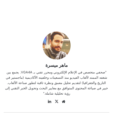
ماهر ميسرة
"صحفي متخصص في الإعلام الإلكتروني ومحرر تقني بـ VGA4A. يجمع بين
شغفه الممتد لألعاب الفيديو منذ التسعينات وخلفيته الأكاديمية (ماجستير في
التاريخ والجغرافيا) لتقديم تحليل معمق ونظرة ثاقبة لتطور صناعة الألعاب.
خبير في صياغة المحتوى المتوافق مع معايير البحث وتحويل الخبر التقني إلى
رؤية تحليلية شاملة."
موقع
‫X
لينكدإن
الويب