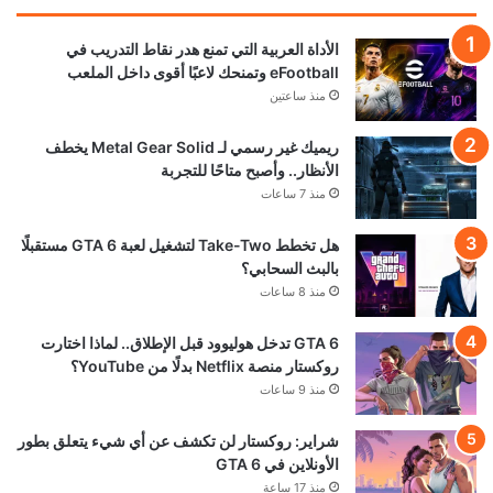
الأداة العربية التي تمنع هدر نقاط التدريب في
eFootball وتمنحك لاعبًا أقوى داخل الملعب
منذ ساعتين
ريميك غير رسمي لـ Metal Gear Solid يخطف
الأنظار.. وأصبح متاحًا للتجربة
منذ 7 ساعات
هل تخطط Take-Two لتشغيل لعبة GTA 6 مستقبلًا
بالبث السحابي؟
منذ 8 ساعات
GTA 6 تدخل هوليوود قبل الإطلاق.. لماذا اختارت
روكستار منصة Netflix بدلًا من YouTube؟
منذ 9 ساعات
شراير: روكستار لن تكشف عن أي شيء يتعلق بطور
الأونلاين في GTA 6
منذ 17 ساعة