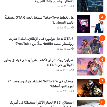
الأنظار.. وأصبح متاحًا للتجربة
منذ 11 ساعة
هل تخطط Take-Two لتشغيل لعبة GTA 6 مستقبلًا
بالبث السحابي؟
منذ 12 ساعة
GTA 6 تدخل هوليوود قبل الإطلاق.. لماذا اختارت
روكستار منصة Netflix بدلًا من YouTube؟
منذ 13 ساعة
شراير: روكستار لن تكشف عن أي شيء يتعلق بطور
الأونلاين في GTA 6
منذ 20 ساعة
موظف في id Software ينتقد مايكروسوفت: “لا
تفهم الفن أساسًا”
منذ 23 ساعة
استطلاع: PS5 الجهاز الأكثر استخدامًا في أمريكا