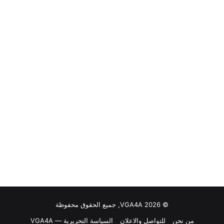
© VGA4A 2026, جميع الحقوق محفوظة
من نحن
للتواصل والاعلان
السياسة التحريرية — VGA4A